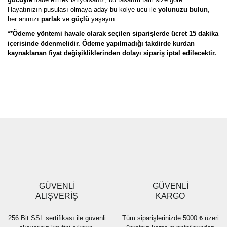
Hayatınızın pusulası olmaya aday bu kolye ucu ile
yolunuzu bulun
,
her anınızı
parlak
ve
güçlü
yaşayın.
**Ödeme yöntemi havale olarak seçilen siparişlerde ücret 15 dakika
içerisinde ödenmelidir. Ödeme yapılmadığı takdirde kurdan
kaynaklanan fiyat değişikliklerinden dolayı sipariş iptal edilecektir.
Bu ürünün fiyat bilgisi, resim, ürün açıklamalarında ve diğer
konularda yetersiz gördüğünüz noktaları öneri formunu kullanarak
Bu ürüne ilk yorumu siz yapın!
tarafımıza iletebilirsiniz.
Görüş ve önerileriniz için teşekkür ederiz.
Yorum Yaz
Ürün resmi kalitesiz, bozuk veya görüntülenemiyor.
Ürün açıklamasında eksik bilgiler bulunuyor.
Ürün bilgilerinde hatalar bulunuyor.
Ürün fiyatı diğer sitelerden daha pahalı.
GÜVENLİ
GÜVENLİ
Bu ürüne benzer farklı alternatifler olmalı.
ALIŞVERİŞ
KARGO
256 Bit SSL sertifikası ile güvenli
Tüm siparişlerinizde 5000 ₺ üzeri