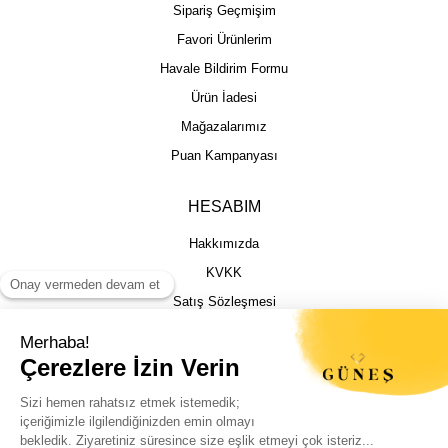
Sipariş Geçmişim
Favori Ürünlerim
Havale Bildirim Formu
Ürün İadesi
Mağazalarımız
Puan Kampanyası
HESABIM
Hakkımızda
KVKK
Satış Sözleşmesi
Gizlilik & Güvenlik
İptal İade Şartları
İstek, Öneri ve Şikayet
Kargo Takibi