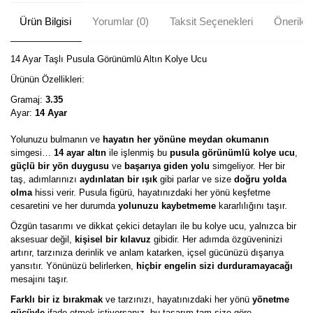
Ürün Bilgisi
Yorumlar (0)
Taksit Seçenekleri
Önerileri
14 Ayar Taşlı Pusula Görünümlü Altın Kolye Ucu
Ürünün Özellikleri:
Gramaj:
3.35
Ayar:
14 Ayar
Yolunuzu bulmanın ve
hayatın her yönüne meydan okumanın
simgesi…
14 ayar altın
ile işlenmiş bu
pusula görünümlü kolye ucu
,
güçlü bir yön duygusu
ve
başarıya giden yolu
simgeliyor. Her bir
taş, adımlarınızı
aydınlatan bir ışık
gibi parlar ve size
doğru yolda
olma
hissi verir. Pusula figürü, hayatınızdaki her yönü keşfetme
cesaretini ve her durumda
yolunuzu kaybetmeme
kararlılığını taşır.
Özgün tasarımı ve dikkat çekici detayları ile bu kolye ucu, yalnızca bir
aksesuar değil,
kişisel bir kılavuz
gibidir. Her adımda özgüveninizi
artırır, tarzınıza derinlik ve anlam katarken, içsel gücünüzü dışarıya
yansıtır. Yönünüzü belirlerken,
hiçbir engelin sizi durduramayacağı
mesajını taşır.
Farklı bir iz bırakmak
ve tarzınızı, hayatınızdaki her yönü
yönetme
gücüyle
ifade etmek istiyorsanız, bu tasarım tam size göre.