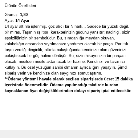
Ürünün Özellikleri:
Gramaj:
1,80
Ayar:
14 Ayar
14 ayar altınla işlenmiş, göz alıcı bir N harfi... Sadece bir yüzük değil,
bir miras. Taşının ışıltısı, karakterinizin gücünü yansıtır; nadirliği, sizin
eşsizliğinizin bir sembolüdür. Bu, sıradanlığa meydan okuyan,
kalabalığın arasından sıyrılmanıza yardımcı olacak bir parça. Parıltılı
taşın verdiği dinginlik, altınla buluştuğunda kendinize olan güveninizi
pekiştirecek bir güç haline dönüşür. Bu, sizin hikayenizin bir parçası
olacak, nesilden nesile aktarılacak bir hazine. Kendinizi ve tarzınızı
kutlayın. Bu özel yüzüğün sahibi olmanın ayrıcalığını yaşayın. Şimdi
sipariş verin ve kendinize olan saygınızı somutlaştırın.
**Ödeme yöntemi havale olarak seçilen siparişlerde ücret 15 dakika
içerisinde ödenmelidir. Ödeme yapılmadığı takdirde kurdan
kaynaklanan fiyat değişikliklerinden dolayı sipariş iptal edilecektir.
Bu ürünün fiyat bilgisi, resim, ürün açıklamalarında ve diğer
konularda yetersiz gördüğünüz noktaları öneri formunu kullanarak
Bu ürüne ilk yorumu siz yapın!
tarafımıza iletebilirsiniz.
Görüş ve önerileriniz için teşekkür ederiz.
Yorum Yaz