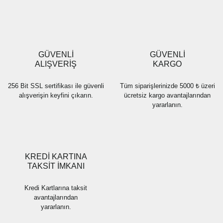
Ürün resmi kalitesiz, bozuk veya görüntülenemiyor.
Ürün açıklamasında eksik bilgiler bulunuyor.
Ürün bilgilerinde hatalar bulunuyor.
Ürün fiyatı diğer sitelerden daha pahalı.
GÜVENLİ
GÜVENLİ
Bu ürüne benzer farklı alternatifler olmalı.
ALIŞVERİŞ
KARGO
256 Bit SSL sertifikası ile güvenli
Tüm siparişlerinizde 5000 ₺ üzeri
alışverişin keyfini çıkarın.
ücretsiz kargo avantajlarından
yararlanın.
Gönder
KREDİ KARTINA
TAKSİT İMKANI
Kredi Kartlarına taksit
avantajlarından
yararlanın.