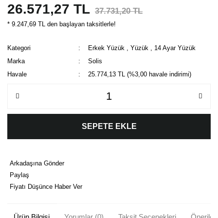
26.571,27 TL
37.731,20 TL
* 9.247,69 TL den başlayan taksitlerle!
Kategori
Erkek Yüzük
,
Yüzük
,
14 Ayar Yüzük
Marka
Solis
Havale
25.774,13 TL (%3,00 havale indirimi)
SEPETE EKLE
Arkadaşına Gönder
Paylaş
Fiyatı Düşünce Haber Ver
Ürün Bilgisi
Yorumlar (0)
Taksit Seçenekleri
Önerileri