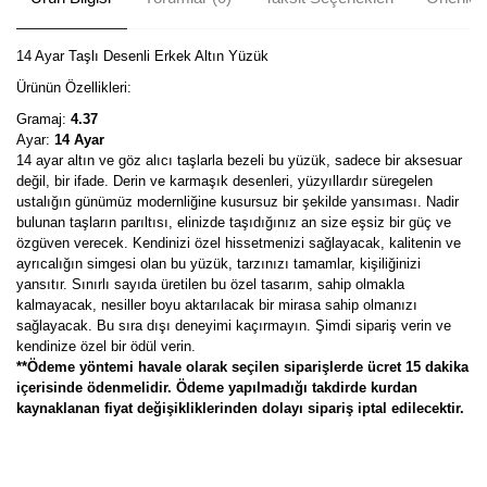
14 Ayar Taşlı Desenli Erkek Altın Yüzük
Ürünün Özellikleri:
Gramaj:
4.37
Ayar:
14 Ayar
14 ayar altın ve göz alıcı taşlarla bezeli bu yüzük, sadece bir aksesuar
değil, bir ifade. Derin ve karmaşık desenleri, yüzyıllardır süregelen
ustalığın günümüz modernliğine kusursuz bir şekilde yansıması. Nadir
bulunan taşların parıltısı, elinizde taşıdığınız an size eşsiz bir güç ve
özgüven verecek. Kendinizi özel hissetmenizi sağlayacak, kalitenin ve
ayrıcalığın simgesi olan bu yüzük, tarzınızı tamamlar, kişiliğinizi
yansıtır. Sınırlı sayıda üretilen bu özel tasarım, sahip olmakla
kalmayacak, nesiller boyu aktarılacak bir mirasa sahip olmanızı
sağlayacak. Bu sıra dışı deneyimi kaçırmayın. Şimdi sipariş verin ve
kendinize özel bir ödül verin.
**Ödeme yöntemi havale olarak seçilen siparişlerde ücret 15 dakika
içerisinde ödenmelidir. Ödeme yapılmadığı takdirde kurdan
kaynaklanan fiyat değişikliklerinden dolayı sipariş iptal edilecektir.
Bu ürünün fiyat bilgisi, resim, ürün açıklamalarında ve diğer