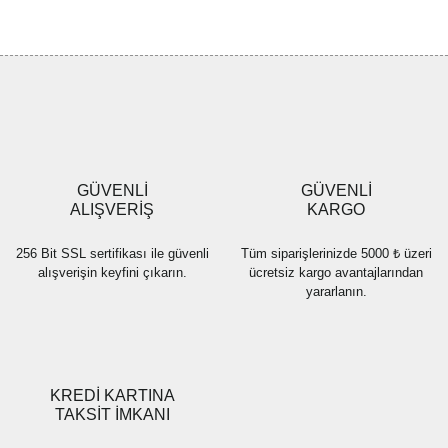
konularda yetersiz gördüğünüz noktaları öneri formunu kullanarak
Bu ürüne ilk yorumu siz yapın!
tarafımıza iletebilirsiniz.
Görüş ve önerileriniz için teşekkür ederiz.
Yorum Yaz
Ürün resmi kalitesiz, bozuk veya görüntülenemiyor.
Ürün açıklamasında eksik bilgiler bulunuyor.
Ürün bilgilerinde hatalar bulunuyor.
Ürün fiyatı diğer sitelerden daha pahalı.
GÜVENLİ
GÜVENLİ
Bu ürüne benzer farklı alternatifler olmalı.
ALIŞVERİŞ
KARGO
256 Bit SSL sertifikası ile güvenli
Tüm siparişlerinizde 5000 ₺ üzeri
alışverişin keyfini çıkarın.
ücretsiz kargo avantajlarından
yararlanın.
Gönder
KREDİ KARTINA
TAKSİT İMKANI