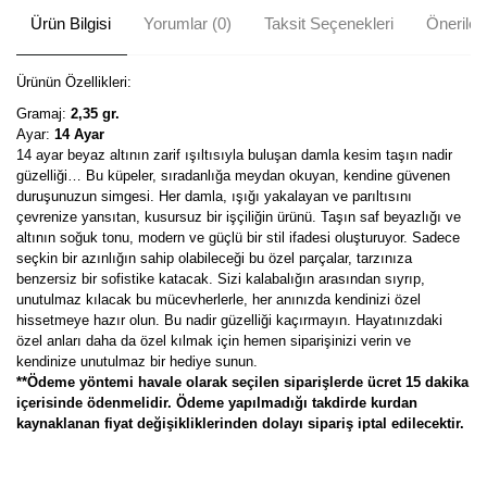
Ürün Bilgisi
Yorumlar (0)
Taksit Seçenekleri
Önerileri
Ürünün Özellikleri:
Gramaj:
2,35 gr.
Ayar:
14 Ayar
14 ayar beyaz altının zarif ışıltısıyla buluşan damla kesim taşın nadir
güzelliği… Bu küpeler, sıradanlığa meydan okuyan, kendine güvenen
duruşunuzun simgesi. Her damla, ışığı yakalayan ve parıltısını
çevrenize yansıtan, kusursuz bir işçiliğin ürünü. Taşın saf beyazlığı ve
altının soğuk tonu, modern ve güçlü bir stil ifadesi oluşturuyor. Sadece
seçkin bir azınlığın sahip olabileceği bu özel parçalar, tarzınıza
benzersiz bir sofistike katacak. Sizi kalabalığın arasından sıyrıp,
unutulmaz kılacak bu mücevherlerle, her anınızda kendinizi özel
hissetmeye hazır olun. Bu nadir güzelliği kaçırmayın. Hayatınızdaki
özel anları daha da özel kılmak için hemen siparişinizi verin ve
kendinize unutulmaz bir hediye sunun.
**Ödeme yöntemi havale olarak seçilen siparişlerde ücret 15 dakika
içerisinde ödenmelidir. Ödeme yapılmadığı takdirde kurdan
kaynaklanan fiyat değişikliklerinden dolayı sipariş iptal edilecektir.