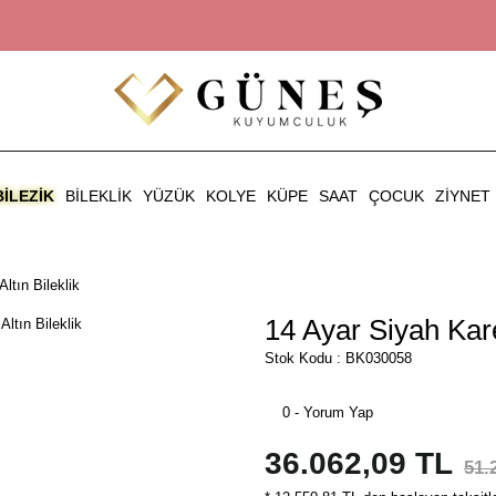
BILEZIK
BILEKLIK
YÜZÜK
KOLYE
KÜPE
SAAT
ÇOCUK
ZIYNET
ltın Bileklik
14 Ayar Siyah Kare 
Stok Kodu : BK030058
0 - Yorum Yap
36.062,09 TL
51.