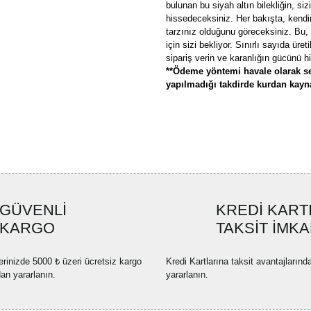
bulunan bu siyah altın bilekliğin, siz
hissedeceksiniz. Her bakışta, kendini
tarzınız olduğunu göreceksiniz. Bu, k
için sizi bekliyor. Sınırlı sayıda üre
sipariş verin ve karanlığın gücünü h
**Ödeme yöntemi havale olarak se
yapılmadığı takdirde kurdan kaynak
Bu ürünün fiyat bilgisi, resim, ü
formunu kullanarak tarafımıza ilete
Görüş ve önerileriniz için teşekkü
Ürün resmi kalitesiz, bozuk ve
GÜVENLİ
KREDİ KART
Ürün açıklamasında eksik bilgi
KARGO
TAKSİT İMKA
Ürün bilgilerinde hatalar bulun
Ürün fiyatı diğer sitelerden dah
erinizde 5000 ₺ üzeri ücretsiz kargo
Kredi Kartlarına taksit avantajlarınd
Bu ürüne benzer farklı alternatif
dan yararlanın.
yararlanın.