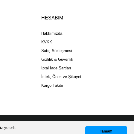
HESABIM
Gönder
Hakkımızda
KVKK
Satış Sözleşmesi
Gizlilik & Güvenlik
İptal İade Şartları
İstek, Öneri ve Şikayet
Kargo Takibi
z yeterli.
Whatsapp Destek
Tamam