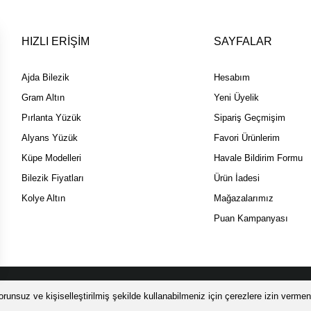
HIZLI ERİŞİM
SAYFALAR
Ajda Bilezik
Hesabım
Gram Altın
Yeni Üyelik
Pırlanta Yüzük
Sipariş Geçmişim
Alyans Yüzük
Favori Ürünlerim
Küpe Modelleri
Havale Bildirim Formu
Bilezik Fiyatları
Ürün İadesi
Kolye Altın
Mağazalarımız
Puan Kampanyası
 SSL sertifikası ile korunmaktadır.
runsuz ve kişiselleştirilmiş şekilde kullanabilmeniz için çerezlere izin vermeni