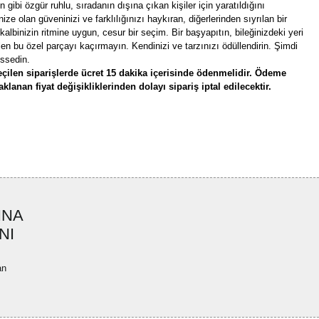
in gibi özgür ruhlu, sıradanın dışına çıkan kişiler için yaratıldığını
ze olan güveninizi ve farklılığınızı haykıran, diğerlerinden sıyrılan bir
albinizin ritmine uygun, cesur bir seçim. Bir başyapıtın, bileğinizdeki yeri
tilen bu özel parçayı kaçırmayın. Kendinizi ve tarzınızı ödüllendirin. Şimdi
issedin.
çilen siparişlerde ücret 15 dakika içerisinde ödenmelidir. Ödeme
lanan fiyat değişikliklerinden dolayı sipariş iptal edilecektir.
rün açıklamalarında ve diğer konularda yetersiz gördüğünüz noktaları öneri
bilirsiniz.
Bu ürüne ilk yorumu siz yapın!
r ederiz.
ya görüntülenemiyor.
Yorum Yaz
INA
ler bulunuyor.
NI
uyor.
a pahalı.
an
ler olmalı.