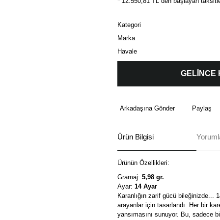
* 12.550,81 TL den başlayan taksitle
Kategori
Marka
Havale
GELİNCE
Arkadaşına Gönder
Paylaş
Ürün Bilgisi
Yorumla
Ürünün Özellikleri:
Gramaj:
5,98 gr.
Ayar:
14 Ayar
Karanlığın zarif gücü bileğinizde... 1
arayanlar için tasarlandı. Her bir ka
yansımasını sunuyor. Bu, sadece bir 