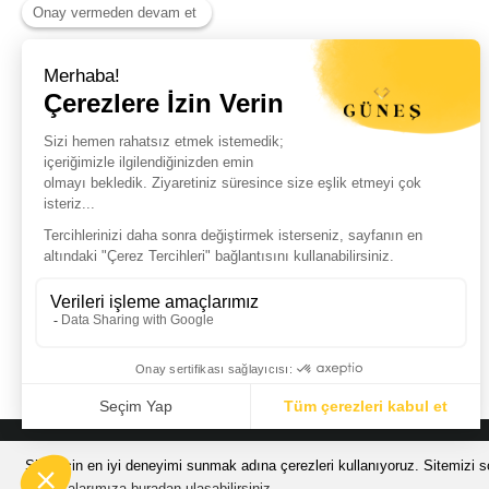
Haber Listemize Ücretsiz Kayıt Olun
+
© Güneş Kuyumculuk Tüm Hakları Saklıdır. Kredi kartı bilgileriniz 256bit
Sizin için en iyi deneyimi sunmak adına çerezleri kullanıyoruz. Sitemizi so
Politikalarımıza buradan ulaşabilirsiniz.