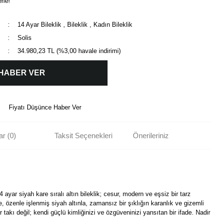
rle!
14 Ayar Bileklik
,
Bileklik
,
Kadın Bileklik
Solis
34.980,23 TL (%3,00 havale indirimi)
 HABER VER
Fiyatı Düşünce Haber Ver
r (0)
Taksit Seçenekleri
Önerileriniz
4 ayar siyah kare sıralı altın bileklik; cesur, modern ve eşsiz bir tarz
re, özenle işlenmiş siyah altınla, zamansız bir şıklığın karanlık ve gizemli
takı değil; kendi güçlü kimliğinizi ve özgüveninizi yansıtan bir ifade. Nadir