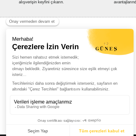
alışverişin keyfini çıkarın.
avantajların
Haber Listemize Ücretsiz Kayıt Olun
+