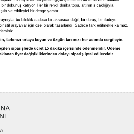
e bir dokunuş katıyor. Her bir renkli dorika topu, altının sıcaklığıyla
şıltı ve etkileyici bir denge yaratır.
aynıyla, bu bileklik sadece bir aksesuar değil, bir duruş, bir ifadeye
ir stil arayanlar için özel olarak tasarlandı. Sadece fark edilmekle kalmaz,
dersiniz.
in, farkınızı ortaya koyun ve özgün tarzınızı her adımda sergileyin.
çilen siparişlerde ücret 15 dakika içerisinde ödenmelidir. Ödeme
lanan fiyat değişikliklerinden dolayı sipariş iptal edilecektir.
rün açıklamalarında ve diğer konularda yetersiz gördüğünüz noktaları öneri
bilirsiniz.
Bu ürüne ilk yorumu siz yapın!
r ederiz.
ya görüntülenemiyor.
Yorum Yaz
INA
ler bulunuyor.
NI
uyor.
a pahalı.
an
ler olmalı.