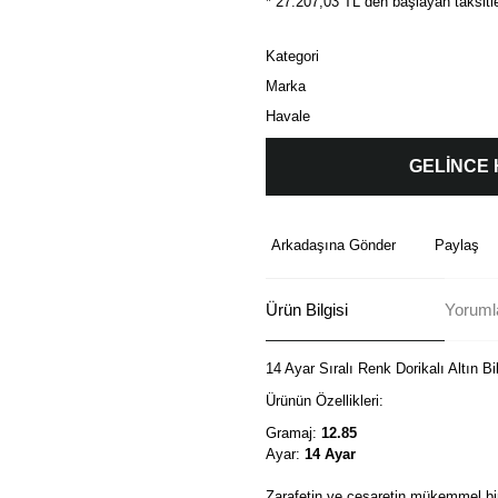
* 27.207,03 TL den başlayan taksitle
Kategori
Marka
Havale
GELİNCE
Arkadaşına Gönder
Paylaş
Ürün Bilgisi
Yorumla
14 Ayar Sıralı Renk Dorikalı Altın Bi
Ürünün Özellikleri:
Gramaj:
12.85
Ayar:
14 Ayar
Zarafetin ve cesaretin mükemmel birl