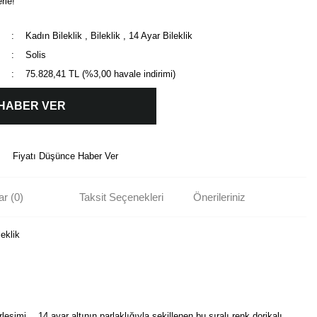
rle!
Kadın Bileklik
,
Bileklik
,
14 Ayar Bileklik
Solis
75.828,41 TL (%3,00 havale indirimi)
 HABER VER
Fiyatı Düşünce Haber Ver
r (0)
Taksit Seçenekleri
Önerileriniz
leklik
eşimi… 14 ayar altının parlaklığıyla şekillenen bu sıralı renk dorikalı