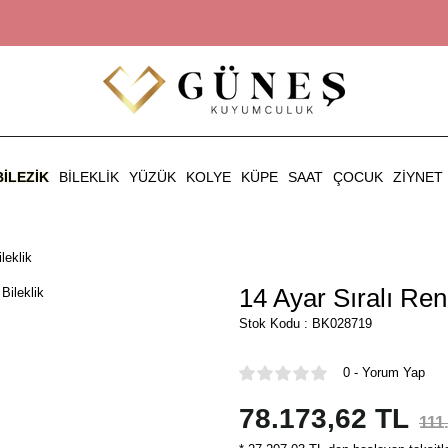
BILEZIK
BILEKLIK
YÜZÜK
KOLYE
KÜPE
SAAT
ÇOCUK
ZIYNET
leklik
14 Ayar Sıralı Renk
Stok Kodu : BK028719
0 - Yorum Yap
78.173,62 TL
111