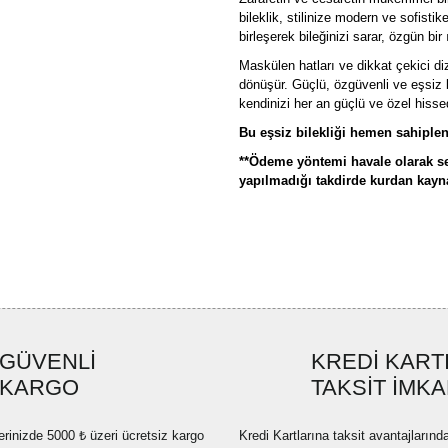
bileklik, stilinize modern ve sofistik
birleşerek bileğinizi sarar, özgün bir ı
Maskülen hatları ve dikkat çekici diz
dönüşür. Güçlü, özgüvenli ve eşsiz b
kendinizi her an güçlü ve özel hisse
Bu eşsiz bilekliği hemen sahiplen
**Ödeme yöntemi havale olarak se
yapılmadığı takdirde kurdan kaynak
Bu ürünün fiyat bilgisi, resim, ü
formunu kullanarak tarafımıza ilete
Görüş ve önerileriniz için teşekkü
Ürün resmi kalitesiz, bozuk ve
GÜVENLİ
KREDİ KART
Ürün açıklamasında eksik bilgi
KARGO
TAKSİT İMKA
Ürün bilgilerinde hatalar bulun
Ürün fiyatı diğer sitelerden dah
erinizde 5000 ₺ üzeri ücretsiz kargo
Kredi Kartlarına taksit avantajlarınd
Bu ürüne benzer farklı alternatif