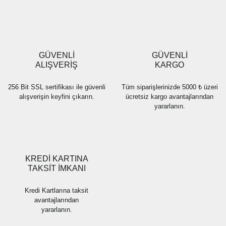
Ürün resmi kalitesiz, bozuk veya görüntülenemiyor.
Ürün açıklamasında eksik bilgiler bulunuyor.
Ürün bilgilerinde hatalar bulunuyor.
Ürün fiyatı diğer sitelerden daha pahalı.
GÜVENLİ
GÜVENLİ
Bu ürüne benzer farklı alternatifler olmalı.
ALIŞVERİŞ
KARGO
256 Bit SSL sertifikası ile güvenli
Tüm siparişlerinizde 5000 ₺ üzeri
alışverişin keyfini çıkarın.
ücretsiz kargo avantajlarından
yararlanın.
Gönder
KREDİ KARTINA
TAKSİT İMKANI
Kredi Kartlarına taksit
avantajlarından
yararlanın.