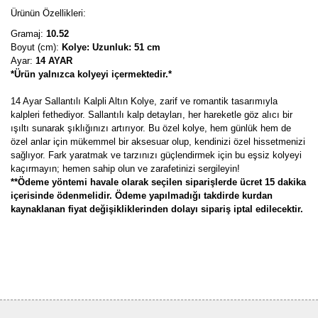
Ürünün Özellikleri:
Gramaj:
10.52
Boyut (cm):
Kolye: Uzunluk: 51 cm
Ayar:
14 AYAR
*Ürün yalnızca kolyeyi içermektedir.*
14 Ayar Sallantılı Kalpli Altın Kolye, zarif ve romantik tasarımıyla
kalpleri fethediyor. Sallantılı kalp detayları, her hareketle göz alıcı bir
ışıltı sunarak şıklığınızı artırıyor. Bu özel kolye, hem günlük hem de
özel anlar için mükemmel bir aksesuar olup, kendinizi özel hissetmenizi
sağlıyor. Fark yaratmak ve tarzınızı güçlendirmek için bu eşsiz kolyeyi
kaçırmayın; hemen sahip olun ve zarafetinizi sergileyin!
**Ödeme yöntemi havale olarak seçilen siparişlerde ücret 15 dakika
içerisinde ödenmelidir. Ödeme yapılmadığı takdirde kurdan
kaynaklanan fiyat değişikliklerinden dolayı sipariş iptal edilecektir.
Bu ürünün fiyat bilgisi, resim, ürün açıklamalarında ve diğer
konularda yetersiz gördüğünüz noktaları öneri formunu kullanarak
Bu ürüne ilk yorumu siz yapın!
tarafımıza iletebilirsiniz.
Görüş ve önerileriniz için teşekkür ederiz.
Yorum Yaz