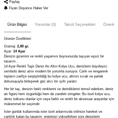
Paylaş
Fiyatı Düşünce Haber Ver
Ürün Bilgisi
Yorumlar (0)
Taksit Seçenekleri
Önerileri
Ürünün Özellikleri:
Gramaj:
2,80 gr.
Ayar:
14 Ayar
Denizin gizemini ve renkli yaşamını boynunuzda taşıyan eşsiz bir
tasarım...
14 Ayar Renkli Taşlı Deniz Atı Altın Kolye Ucu, denizlerin büyüleyici
sembolü deniz atını modern bir yorumla sunuyor. Canlı ve rengarenk
taşların zarifçe serpiştirildiği bu kolye ucu, altının sıcak ve parlak
dokunuşuyla birleşerek göz alıcı bir ışıltı yaratır.
Her bir taş, denizin farklı renklerini ve derinliklerini temsil ederken, deniz
atı figürü hem özgünlüğü hem de zarafeti simgeler. Bu özel kolye ucu,
deniz tutkunu olanlar için veya farklı ve renkli bir aksesuar arayanlar için
mükemmel bir seçimdir.
İster günlük kullanımda ister özel anlarınızda stilinize hareket ve
canlılık katan bu tasarım, enerjinizi yükseltirken size denizlerin