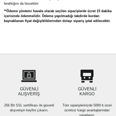
ferahlığını da hissettirir.
**Ödeme yöntemi havale olarak seçilen siparişlerde ücret 15 dakika
içerisinde ödenmelidir. Ödeme yapılmadığı takdirde kurdan
kaynaklanan fiyat değişikliklerinden dolayı sipariş iptal edilecektir.
Bu ürünün fiyat bilgisi, resim, ürün açıklamalarında ve diğer
konularda yetersiz gördüğünüz noktaları öneri formunu kullanarak
Bu ürüne ilk yorumu siz yapın!
tarafımıza iletebilirsiniz.
Görüş ve önerileriniz için teşekkür ederiz.
Yorum Yaz
Ürün resmi kalitesiz, bozuk veya görüntülenemiyor.
Ürün açıklamasında eksik bilgiler bulunuyor.
Ürün bilgilerinde hatalar bulunuyor.
Ürün fiyatı diğer sitelerden daha pahalı.
GÜVENLİ
GÜVENLİ
Bu ürüne benzer farklı alternatifler olmalı.
ALIŞVERİŞ
KARGO
256 Bit SSL sertifikası ile güvenli
Tüm siparişlerinizde 5000 ₺ üzeri
alışverişin keyfini çıkarın.
ücretsiz kargo avantajlarından
yararlanın.