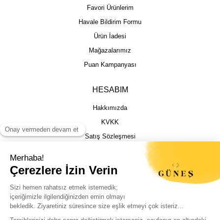
Favori Ürünlerim
Havale Bildirim Formu
Ürün İadesi
Mağazalarımız
Puan Kampanyası
HESABIM
Hakkımızda
KVKK
Satış Sözleşmesi
Gizlilik & Güvenlik
İptal İade Şartları
İstek, Öneri ve Şikayet
Kargo Takibi