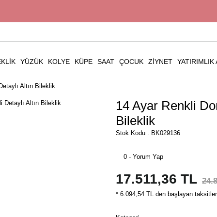
EKLIK
YÜZÜK
KOLYE
KÜPE
SAAT
ÇOCUK
ZIYNET
YATIRIMLIK 
etaylı Altın Bileklik
14 Ayar Renkli Dor
Bileklik
Stok Kodu : BK029136
0 - Yorum Yap
17.511,36 TL
24.
* 6.094,54 TL den başlayan taksitler