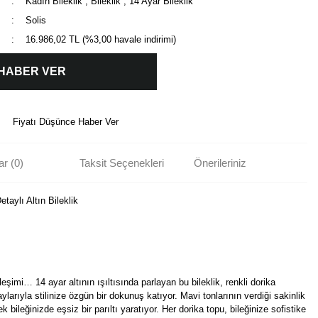
Kadın Bileklik
,
Bileklik
,
14 Ayar Bileklik
Solis
16.986,02 TL (%3,00 havale indirimi)
 HABER VER
Fiyatı Düşünce Haber Ver
r (0)
Taksit Seçenekleri
Önerileriniz
taylı Altın Bileklik
şimi… 14 ayar altının ışıltısında parlayan bu bileklik, renkli dorika
taylarıyla stilinize özgün bir dokunuş katıyor. Mavi tonlarının verdiği sakinlik
erek bileğinizde eşsiz bir parıltı yaratıyor. Her dorika topu, bileğinize sofistike