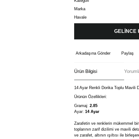
Kategori
Marka
Havale
GELİNCE
Arkadaşına Gönder
Paylaş
Ürün Bilgisi
Yorumla
14 Ayar Renkli Dorika Toplu Mavili De
Ürünün Özellikleri:
Gramaj:
2.85
Ayar:
14 Ayar
Zarafetin ve renklerin mükemmel birle
toplarının zarif dizilimi ve mavili de
ve zarafet, altının ışıltısı ile birleş