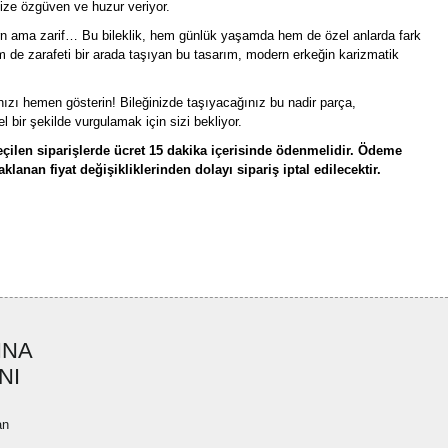
size özgüven ve huzur veriyor.
rn ama zarif… Bu bileklik, hem günlük yaşamda hem de özel anlarda fark
m de zarafeti bir arada taşıyan bu tasarım, modern erkeğin karizmatik
nızı hemen gösterin! Bileğinizde taşıyacağınız bu nadir parça,
bir şekilde vurgulamak için sizi bekliyor.
çilen siparişlerde ücret 15 dakika içerisinde ödenmelidir. Ödeme
lanan fiyat değişikliklerinden dolayı sipariş iptal edilecektir.
rün açıklamalarında ve diğer konularda yetersiz gördüğünüz noktaları öneri
bilirsiniz.
Bu ürüne ilk yorumu siz yapın!
r ederiz.
ya görüntülenemiyor.
Yorum Yaz
INA
ler bulunuyor.
NI
uyor.
a pahalı.
an
ler olmalı.