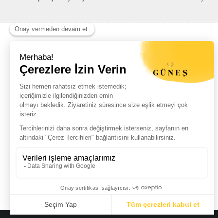
Haber Listemize Ücretsiz Kayıt Olun
+