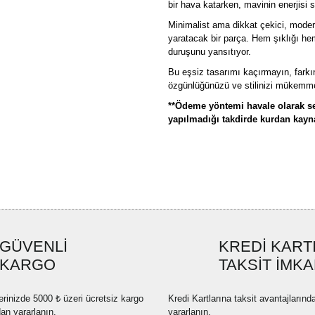
bir hava katarken, mavinin enerjisi 
Minimalist ama dikkat çekici, mode
yaratacak bir parça. Hem şıklığı he
duruşunu yansıtıyor.
Bu eşsiz tasarımı kaçırmayın, farkı
özgünlüğünüzü ve stilinizi mükemmel 
**Ödeme yöntemi havale olarak se
yapılmadığı takdirde kurdan kaynak
Bu ürünün fiyat bilgisi, resim, ü
formunu kullanarak tarafımıza ilete
Görüş ve önerileriniz için teşekkü
Ürün resmi kalitesiz, bozuk ve
GÜVENLİ
KREDİ KART
Ürün açıklamasında eksik bilgi
KARGO
TAKSİT İMKA
Ürün bilgilerinde hatalar bulun
Ürün fiyatı diğer sitelerden dah
erinizde 5000 ₺ üzeri ücretsiz kargo
Kredi Kartlarına taksit avantajlarınd
Bu ürüne benzer farklı alternatif
dan yararlanın.
yararlanın.