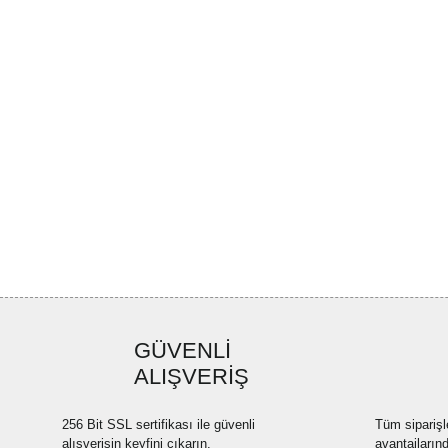
GÜVENLİ
ALIŞVERİŞ
256 Bit SSL sertifikası ile güvenli
Tüm siparişl
alışverişin keyfini çıkarın.
avantajların