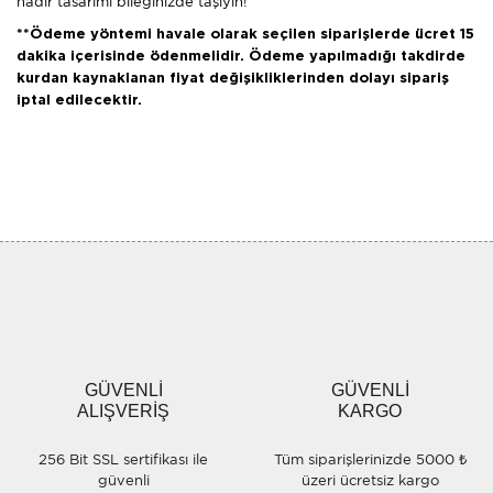
nadir tasarımı bileğinizde taşıyın!
**Ödeme yöntemi havale olarak seçilen siparişlerde ücret 15
dakika içerisinde ödenmelidir. Ödeme yapılmadığı takdirde
kurdan kaynaklanan fiyat değişikliklerinden dolayı sipariş
iptal edilecektir.
Bu ürünün fiyat bilgisi, resim, ürün açıklamalarında ve diğer
konularda yetersiz gördüğünüz noktaları öneri formunu
Bu ürüne ilk yorumu siz yapın!
kullanarak tarafımıza iletebilirsiniz.
Görüş ve önerileriniz için teşekkür ederiz.
Yorum Yaz
Ürün resmi kalitesiz, bozuk veya görüntülenemiyor.
Ürün açıklamasında eksik bilgiler bulunuyor.
Ürün bilgilerinde hatalar bulunuyor.
Ürün fiyatı diğer sitelerden daha pahalı.
GÜVENLİ
GÜVENLİ
Bu ürüne benzer farklı alternatifler olmalı.
ALIŞVERİŞ
KARGO
256 Bit SSL sertifikası ile
Tüm siparişlerinizde 5000 ₺
güvenli
üzeri ücretsiz kargo