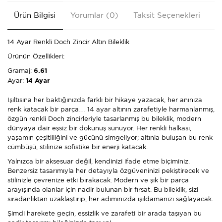
Ürün Bilgisi
Yorumlar (0)
Taksit Seçenekleri
Ön
14 Ayar Renkli Doch Zincir Altın Bileklik
Ürünün Özellikleri:
Gramaj:
6.61
Ayar:
14 Ayar
Işıltısına her baktığınızda farklı bir hikaye yazacak, her anınıza
renk katacak bir parça… 14 ayar altının zarafetiyle harmanlanmış,
özgün renkli Doch zincirleriyle tasarlanmış bu bileklik, modern
dünyaya dair eşsiz bir dokunuş sunuyor. Her renkli halkası,
yaşamın çeşitliliğini ve gücünü simgeliyor; altınla buluşan bu renk
cümbüşü, stilinize sofistike bir enerji katacak.
Yalnızca bir aksesuar değil, kendinizi ifade etme biçiminiz.
Benzersiz tasarımıyla her detayıyla özgüveninizi pekiştirecek ve
stilinizle çevrenize etki bırakacak. Modern ve şık bir parça
arayışında olanlar için nadir bulunan bir fırsat. Bu bileklik, sizi
sıradanlıktan uzaklaştırıp, her adımınızda ışıldamanızı sağlayacak.
Şimdi harekete geçin, eşsizlik ve zarafeti bir arada taşıyan bu