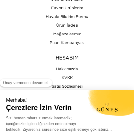
Favori Ürünlerim
Havale Bildirim Formu
Ürün İadesi
Mağazalarımız
Puan Kampanyası
HESABIM
Hakkımızda
KVKK
Satış Sözleşmesi
Gizlilik & Güvenlik
İptal İade Şartları
İstek, Öneri ve Şikayet
Kargo Takibi