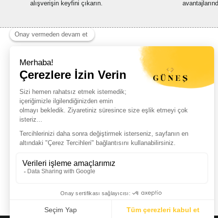
alışverişin keyfini çıkarın.
avantajların
Haber Listemize Ücretsiz Kayıt Olun
+