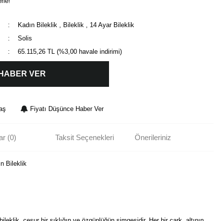
rle!
Kadın Bileklik
,
Bileklik
,
14 Ayar Bileklik
Solis
65.115,26 TL (%3,00 havale indirimi)
 HABER VER
aş
Fiyatı Düşünce Haber Ver
r (0)
Taksit Seçenekleri
Önerileriniz
n Bileklik
 bileklik, cesur bir şıklığın ve özgünlüğün simgesidir. Her bir çark, altının