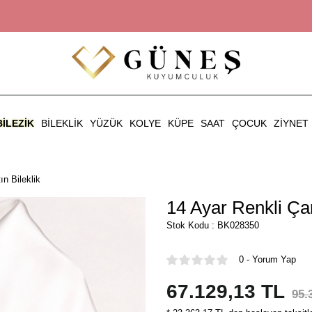
BILEZIK
BILEKLIK
YÜZÜK
KOLYE
KÜPE
SAAT
ÇOCUK
ZIYNET
ın Bileklik
14 Ayar Renkli Çark
Stok Kodu : BK028350
0 - Yorum Yap
67.129,13 TL
95.