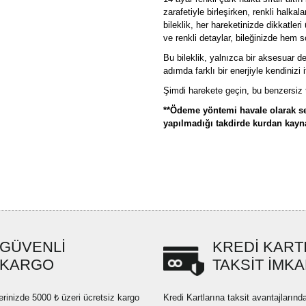
zarafetiyle birleşirken, renkli halkal
bileklik, her hareketinizde dikkatler
ve renkli detaylar, bileğinizde hem s
Bu bileklik, yalnızca bir aksesuar de
adımda farklı bir enerjiyle kendinizi 
Şimdi harekete geçin, bu benzersiz ta
**Ödeme yöntemi havale olarak se
yapılmadığı takdirde kurdan kaynak
Bu ürünün fiyat bilgisi, resim, ü
formunu kullanarak tarafımıza ilete
Görüş ve önerileriniz için teşekkü
Ürün resmi kalitesiz, bozuk ve
GÜVENLİ
KREDİ KART
Ürün açıklamasında eksik bilgi
KARGO
TAKSİT İMKA
Ürün bilgilerinde hatalar bulun
Ürün fiyatı diğer sitelerden dah
erinizde 5000 ₺ üzeri ücretsiz kargo
Kredi Kartlarına taksit avantajlarınd
Bu ürüne benzer farklı alternatif