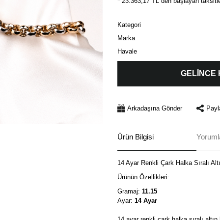
* 23.363,17 TL den başlayan taksitle
Kategori
Marka
Havale
GELİNCE
Arkadaşına Gönder
Payl
Ürün Bilgisi
Yorumla
14 Ayar Renkli Çark Halka Sıralı Altı
Ürünün Özellikleri:
Gramaj:
11.15
Ayar:
14 Ayar
14 ayar renkli çark halka sıralı altın