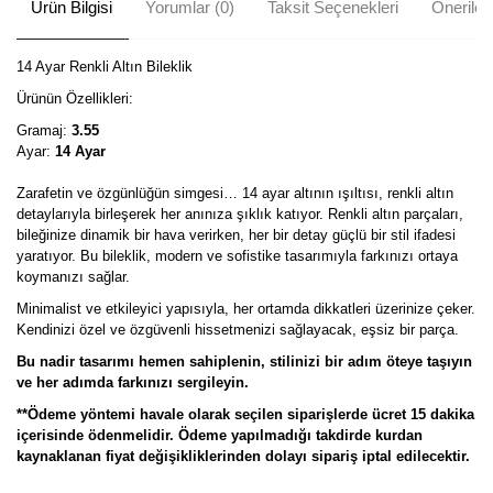
Ürün Bilgisi
Yorumlar (0)
Taksit Seçenekleri
Önerileri
14 Ayar Renkli Altın Bileklik
Ürünün Özellikleri:
Gramaj:
3.55
Ayar:
14 Ayar
Zarafetin ve özgünlüğün simgesi… 14 ayar altının ışıltısı, renkli altın
detaylarıyla birleşerek her anınıza şıklık katıyor. Renkli altın parçaları,
bileğinize dinamik bir hava verirken, her bir detay güçlü bir stil ifadesi
yaratıyor. Bu bileklik, modern ve sofistike tasarımıyla farkınızı ortaya
koymanızı sağlar.
Minimalist ve etkileyici yapısıyla, her ortamda dikkatleri üzerinize çeker.
Kendinizi özel ve özgüvenli hissetmenizi sağlayacak, eşsiz bir parça.
Bu nadir tasarımı hemen sahiplenin, stilinizi bir adım öteye taşıyın
ve her adımda farkınızı sergileyin.
**Ödeme yöntemi havale olarak seçilen siparişlerde ücret 15 dakika
içerisinde ödenmelidir. Ödeme yapılmadığı takdirde kurdan
kaynaklanan fiyat değişikliklerinden dolayı sipariş iptal edilecektir.