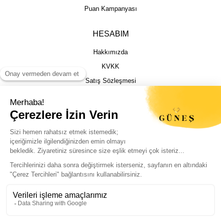
Puan Kampanyası
HESABIM
Hakkımızda
KVKK
Satış Sözleşmesi
Gizlilik & Güvenlik
İptal İade Şartları
İstek, Öneri ve Şikayet
Kargo Takibi
Sizin için en iyi deneyimi sunmak adına
çerezleri kullanıyoruz. Sitemizi sorunsuz ve
kişiselleştirilmiş şekilde kullanabilmeniz için
© Güneş Kuyumculuk Tüm Hakları Saklıdır. Kredi kartı bilgileriniz 256bit SSL
çerezlere izin vermeniz yeterli.
sertifikası ile korunmaktadır.
Politikalarımıza buradan ulaşabilirsiniz.