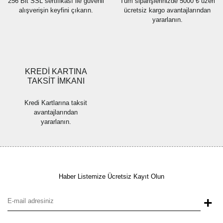
256 Bit SSL sertifikası ile güvenli
Tüm siparişlerinizde 5000 ₺ üzeri
alışverişin keyfini çıkarın.
ücretsiz kargo avantajlarından
yararlanın.
Gönder
KREDİ KARTINA
TAKSİT İMKANI
Kredi Kartlarına taksit
avantajlarından
yararlanın.
Haber Listemize Ücretsiz Kayıt Olun
+