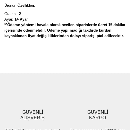
Ürünün Özellikleri:
Gramaj:
2
Ayar:
14 Ayar
**Ödeme yöntemi havale olarak seçilen siparişlerde ücret 15 dakika
içerisinde ödenmelidir. Ödeme yapılmadığı takdirde kurdan
kaynaklanan fiyat değişikliklerinden dolayı sipariş iptal edilecektir.
Bu ürünün fiyat bilgisi, resim, ürün açıklamalarında ve diğer
konularda yetersiz gördüğünüz noktaları öneri formunu kullanarak
Bu ürüne ilk yorumu siz yapın!
tarafımıza iletebilirsiniz.
Görüş ve önerileriniz için teşekkür ederiz.
Yorum Yaz
Ürün resmi kalitesiz, bozuk veya görüntülenemiyor.
Ürün açıklamasında eksik bilgiler bulunuyor.
Ürün bilgilerinde hatalar bulunuyor.
Ürün fiyatı diğer sitelerden daha pahalı.
GÜVENLİ
GÜVENLİ
Bu ürüne benzer farklı alternatifler olmalı.
ALIŞVERİŞ
KARGO