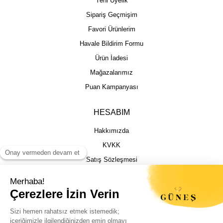
Yeni Üyelik
Sipariş Geçmişim
Favori Ürünlerim
Havale Bildirim Formu
Ürün İadesi
Mağazalarımız
Puan Kampanyası
HESABIM
Hakkımızda
KVKK
Satış Sözleşmesi
Gizlilik & Güvenlik
İptal İade Şartları
İstek, Öneri ve Şikayet
Kargo Takibi