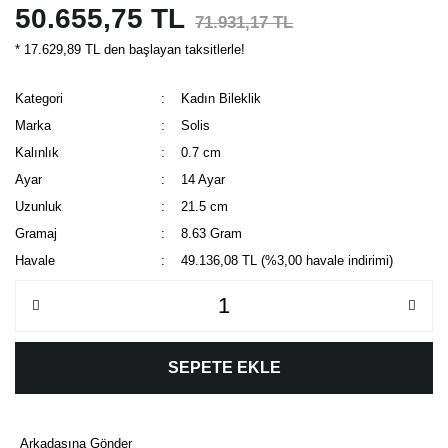
50.655,75 TL
71.931,17 TL
* 17.629,89 TL den başlayan taksitlerle!
Kategori
Kadın Bileklik
Marka
Solis
Kalınlık
0.7 cm
Ayar
14 Ayar
Uzunluk
21.5 cm
Gramaj
8.63 Gram
Havale
49.136,08 TL (%3,00 havale indirimi)
SEPETE EKLE
Arkadaşına Gönder