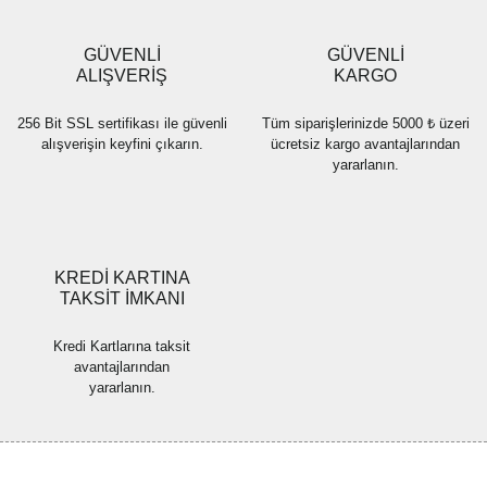
Ürün bilgilerinde hatalar bulunuyor.
Ürün fiyatı diğer sitelerden daha pahalı.
GÜVENLİ
GÜVENLİ
Bu ürüne benzer farklı alternatifler olmalı.
ALIŞVERİŞ
KARGO
256 Bit SSL sertifikası ile güvenli
Tüm siparişlerinizde 5000 ₺ üzeri
alışverişin keyfini çıkarın.
ücretsiz kargo avantajlarından
yararlanın.
Gönder
KREDİ KARTINA
TAKSİT İMKANI
Kredi Kartlarına taksit
avantajlarından
yararlanın.