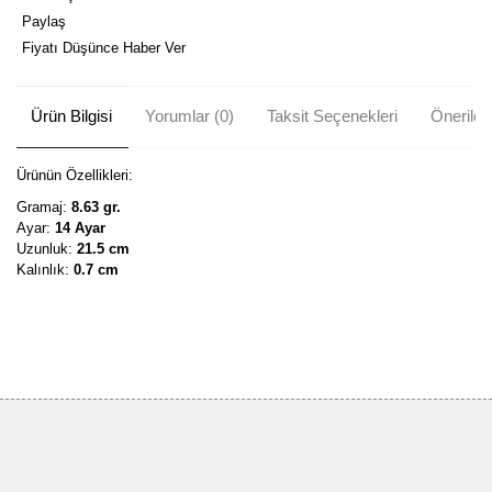
Paylaş
Fiyatı Düşünce Haber Ver
Ürün Bilgisi
Yorumlar (0)
Taksit Seçenekleri
Önerileri
Ürünün Özellikleri:
Gramaj:
8.63 gr.
Ayar:
14 Ayar
Uzunluk:
21.5 cm
Kalınlık:
0.7 cm
Bu ürünün fiyat bilgisi, resim, ürün açıklamalarında ve diğer
konularda yetersiz gördüğünüz noktaları öneri formunu kullanarak
Bu ürüne ilk yorumu siz yapın!
tarafımıza iletebilirsiniz.
Görüş ve önerileriniz için teşekkür ederiz.
Yorum Yaz
Ürün resmi kalitesiz, bozuk veya görüntülenemiyor.
Ürün açıklamasında eksik bilgiler bulunuyor.