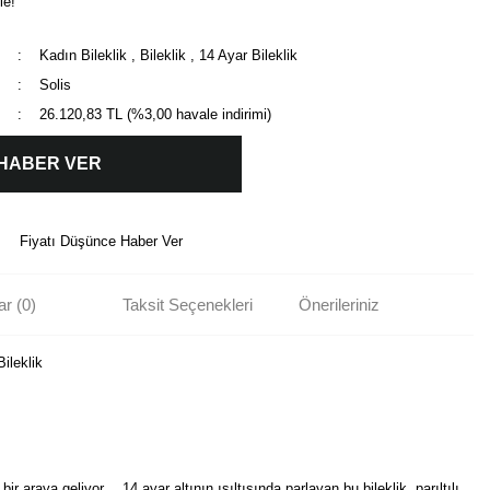
le!
Kadın Bileklik
,
Bileklik
,
14 Ayar Bileklik
Solis
26.120,83 TL (%3,00 havale indirimi)
 HABER VER
Fiyatı Düşünce Haber Ver
r (0)
Taksit Seçenekleri
Önerileriniz
Bileklik
ir araya geliyor… 14 ayar altının ışıltısında parlayan bu bileklik, parıltılı