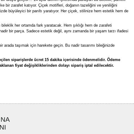
ke bir zarafet katıyor. Çiçek motifleri, doğanın tazeliğini ve yeniliğini
inizde büyüleyici bir parıltı yaratıyor. Her çiçek, stilinize hem estetik hem de
u bileklik her ortamda fark yaratacak. Hem şıklığı hem de zarafeti
 nadir bir parça. Sadece estetik değil, aynı zamanda bir yaşam tarzı ifadesi
bir arada taşımak için harekete geçin. Bu nadir tasarımı bileğinizde
çilen siparişlerde ücret 15 dakika içerisinde ödenmelidir. Ödeme
lanan fiyat değişikliklerinden dolayı sipariş iptal edilecektir.
rün açıklamalarında ve diğer konularda yetersiz gördüğünüz noktaları öneri
bilirsiniz.
Bu ürüne ilk yorumu siz yapın!
r ederiz.
ya görüntülenemiyor.
Yorum Yaz
INA
ler bulunuyor.
NI
uyor.