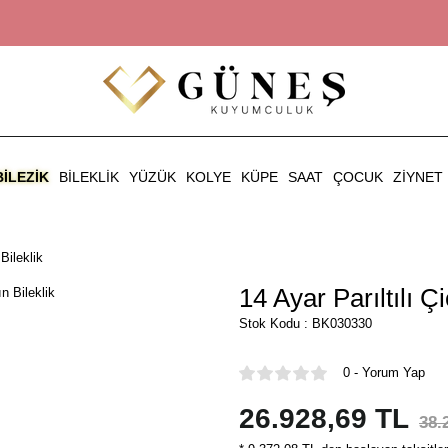
BILEZIK
BILEKLIK
YÜZÜK
KOLYE
KÜPE
SAAT
ÇOCUK
ZIYNET
Bileklik
14 Ayar Parıltılı Çi
Stok Kodu : BK030330
0 - Yorum Yap
26.928,69 TL
38.