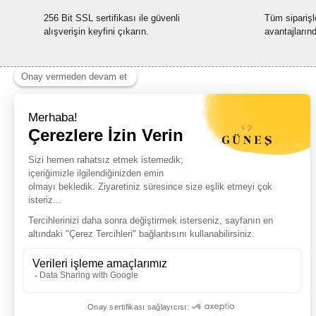
256 Bit SSL sertifikası ile güvenli
Tüm siparişl
alışverişin keyfini çıkarın.
avantajların
Haber Listemize Ücretsiz Kayıt Olun
+