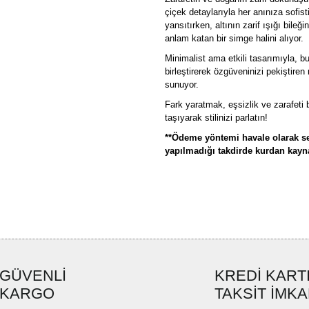
çiçek detaylarıyla her anınıza sofisti
yansıtırken, altının zarif ışığı bileğ
anlam katan bir simge halini alıyor.
Minimalist ama etkili tasarımıyla, b
birleştirerek özgüveninizi pekiştiren
sunuyor.
Fark yaratmak, eşsizlik ve zarafeti 
taşıyarak stilinizi parlatın!
**Ödeme yöntemi havale olarak se
yapılmadığı takdirde kurdan kaynak
Bu ürünün fiyat bilgisi, resim, ü
formunu kullanarak tarafımıza ilete
Görüş ve önerileriniz için teşekkü
Ürün resmi kalitesiz, bozuk ve
GÜVENLİ
KREDİ KART
Ürün açıklamasında eksik bilgi
KARGO
TAKSİT İMKA
Ürün bilgilerinde hatalar bulun