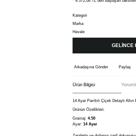
* 9.372,08 TL den başlayan taksitler
Kategori
Marka
Havale
GELİNCE
Arkadaşına Gönder
Paylaş
Ürün Bilgisi
Yorumla
14 Ayar Parıltılı Çiçek Detaylı Altın 
Ürünün Özellikleri:
Gramaj:
4.50
Ayar:
14 Ayar
Zarafetin ve doğanın zarif dokunuşu b