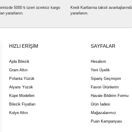
Ürün fiyatı diğer sitelerden dah
erinizde 5000 ₺ üzeri ücretsiz kargo
Kredi Kartlarına taksit avantajlarınd
Bu ürüne benzer farklı alternatif
dan yararlanın.
yararlanın.
HIZLI ERİŞİM
SAYFALAR
Ajda Bilezik
Hesabım
Gram Altın
Yeni Üyelik
Pırlanta Yüzük
Sipariş Geçmişim
Alyans Yüzük
Favori Ürünlerim
Küpe Modelleri
Havale Bildirim Formu
Bilezik Fiyatları
Ürün İadesi
Kolye Altın
Mağazalarımız
Puan Kampanyası