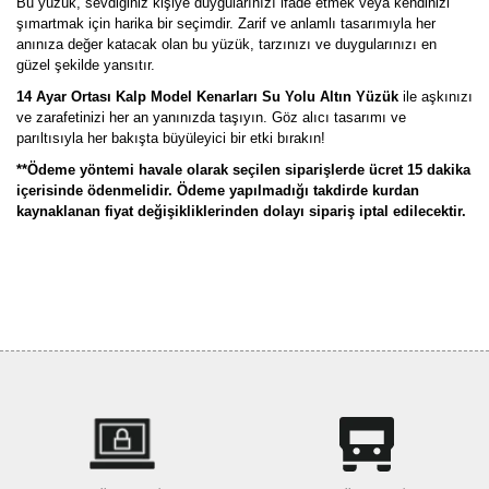
Bu yüzük, sevdiğiniz kişiye duygularınızı ifade etmek veya kendinizi
şımartmak için harika bir seçimdir. Zarif ve anlamlı tasarımıyla her
anınıza değer katacak olan bu yüzük, tarzınızı ve duygularınızı en
güzel şekilde yansıtır.
14 Ayar Ortası Kalp Model Kenarları Su Yolu Altın Yüzük
ile aşkınızı
ve zarafetinizi her an yanınızda taşıyın. Göz alıcı tasarımı ve
parıltısıyla her bakışta büyüleyici bir etki bırakın!
**Ödeme yöntemi havale olarak seçilen siparişlerde ücret 15 dakika
içerisinde ödenmelidir. Ödeme yapılmadığı takdirde kurdan
kaynaklanan fiyat değişikliklerinden dolayı sipariş iptal edilecektir.
Bu ürünün fiyat bilgisi, resim, ürün açıklamalarında ve diğer
konularda yetersiz gördüğünüz noktaları öneri formunu kullanarak
Bu ürüne ilk yorumu siz yapın!
tarafımıza iletebilirsiniz.
Görüş ve önerileriniz için teşekkür ederiz.
Yorum Yaz
Ürün resmi kalitesiz, bozuk veya görüntülenemiyor.
Ürün açıklamasında eksik bilgiler bulunuyor.
Ürün bilgilerinde hatalar bulunuyor.
Ürün fiyatı diğer sitelerden daha pahalı.