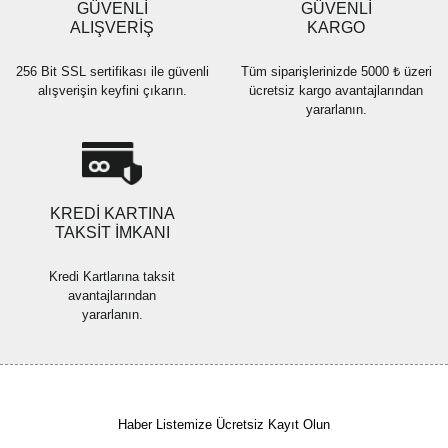
GÜVENLİ
GÜVENLİ
Bu ürüne benzer farklı alternatifler olmalı.
ALIŞVERİŞ
KARGO
256 Bit SSL sertifikası ile güvenli
Tüm siparişlerinizde 5000 ₺ üzeri
alışverişin keyfini çıkarın.
ücretsiz kargo avantajlarından
yararlanın.
Gönder
KREDİ KARTINA
TAKSİT İMKANI
Kredi Kartlarına taksit
avantajlarından
yararlanın.
Haber Listemize Ücretsiz Kayıt Olun