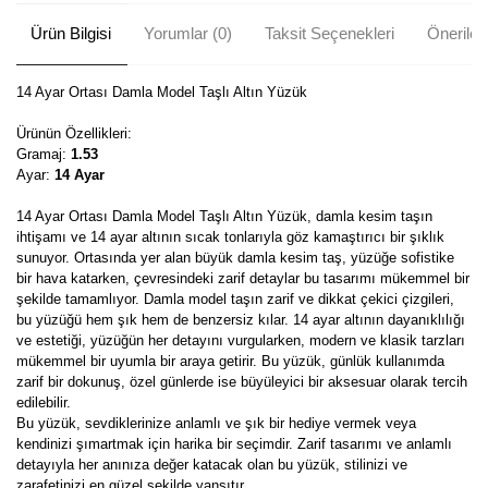
Ürün Bilgisi
Yorumlar (0)
Taksit Seçenekleri
Önerileri
14 Ayar Ortası Damla Model Taşlı Altın Yüzük
Ürünün Özellikleri:
Gramaj:
1.53
Ayar:
14 Ayar
14 Ayar Ortası Damla Model Taşlı Altın Yüzük, damla kesim taşın
ihtişamı ve 14 ayar altının sıcak tonlarıyla göz kamaştırıcı bir şıklık
sunuyor. Ortasında yer alan büyük damla kesim taş, yüzüğe sofistike
bir hava katarken, çevresindeki zarif detaylar bu tasarımı mükemmel bir
şekilde tamamlıyor. Damla model taşın zarif ve dikkat çekici çizgileri,
bu yüzüğü hem şık hem de benzersiz kılar. 14 ayar altının dayanıklılığı
ve estetiği, yüzüğün her detayını vurgularken, modern ve klasik tarzları
mükemmel bir uyumla bir araya getirir. Bu yüzük, günlük kullanımda
zarif bir dokunuş, özel günlerde ise büyüleyici bir aksesuar olarak tercih
edilebilir.
Bu yüzük, sevdiklerinize anlamlı ve şık bir hediye vermek veya
kendinizi şımartmak için harika bir seçimdir. Zarif tasarımı ve anlamlı
detayıyla her anınıza değer katacak olan bu yüzük, stilinizi ve
zarafetinizi en güzel şekilde yansıtır.