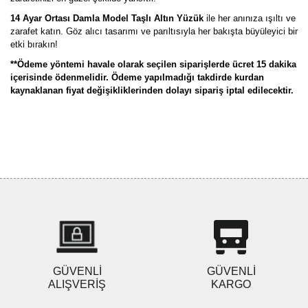
14 Ayar Ortası Damla Model Taşlı Altın Yüzük
ile her anınıza ışıltı ve
zarafet katın. Göz alıcı tasarımı ve parıltısıyla her bakışta büyüleyici bir
etki bırakın!
**Ödeme yöntemi havale olarak seçilen siparişlerde ücret 15 dakika
içerisinde ödenmelidir. Ödeme yapılmadığı takdirde kurdan
kaynaklanan fiyat değişikliklerinden dolayı sipariş iptal edilecektir.
Bu ürünün fiyat bilgisi, resim, ürün açıklamalarında ve diğer
konularda yetersiz gördüğünüz noktaları öneri formunu kullanarak
Bu ürüne ilk yorumu siz yapın!
tarafımıza iletebilirsiniz.
Görüş ve önerileriniz için teşekkür ederiz.
Yorum Yaz
Ürün resmi kalitesiz, bozuk veya görüntülenemiyor.
Ürün açıklamasında eksik bilgiler bulunuyor.
Ürün bilgilerinde hatalar bulunuyor.
Ürün fiyatı diğer sitelerden daha pahalı.
GÜVENLİ
GÜVENLİ
Bu ürüne benzer farklı alternatifler olmalı.
ALIŞVERİŞ
KARGO