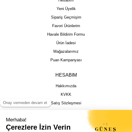
Hesabım
Yeni Üyelik
Sipariş Geçmişim
Favori Ürünlerim
Havale Bildirim Formu
Ürün İadesi
Mağazalarımız
Puan Kampanyası
HESABIM
Hakkımızda
KVKK
Satış Sözleşmesi
Gizlilik & Güvenlik
İptal İade Şartları
İstek, Öneri ve Şikayet