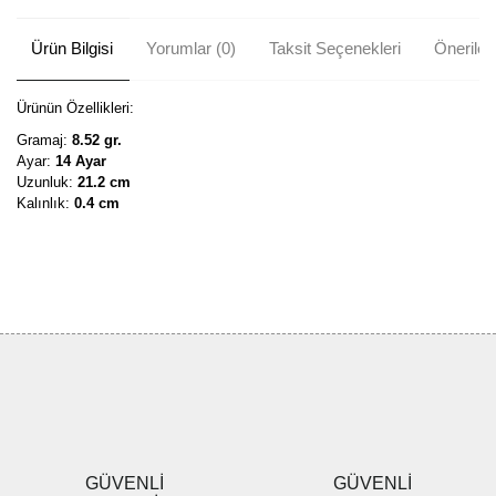
Ürün Bilgisi
Yorumlar (0)
Taksit Seçenekleri
Önerileri
Ürünün Özellikleri:
Gramaj:
8.52 gr.
Ayar:
14 Ayar
Uzunluk:
21.2 cm
Kalınlık:
0.4 cm
Bu ürünün fiyat bilgisi, resim, ürün açıklamalarında ve diğer
konularda yetersiz gördüğünüz noktaları öneri formunu kullanarak
Bu ürüne ilk yorumu siz yapın!
tarafımıza iletebilirsiniz.
Görüş ve önerileriniz için teşekkür ederiz.
Yorum Yaz
Ürün resmi kalitesiz, bozuk veya görüntülenemiyor.
Ürün açıklamasında eksik bilgiler bulunuyor.
Ürün bilgilerinde hatalar bulunuyor.
Ürün fiyatı diğer sitelerden daha pahalı.
GÜVENLİ
GÜVENLİ