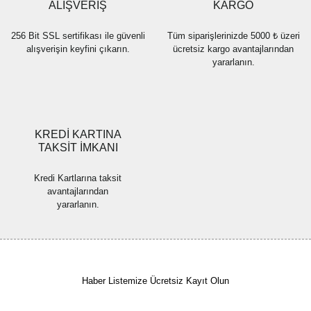
Bu ürüne benzer farklı alternatifler olmalı.
ALIŞVERİŞ
KARGO
256 Bit SSL sertifikası ile güvenli
Tüm siparişlerinizde 5000 ₺ üzeri
alışverişin keyfini çıkarın.
ücretsiz kargo avantajlarından
yararlanın.
Gönder
KREDİ KARTINA
TAKSİT İMKANI
Kredi Kartlarına taksit
avantajlarından
yararlanın.
Haber Listemize Ücretsiz Kayıt Olun