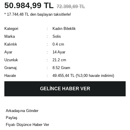
50.984,99 TL
72.398,69 TL
* 17.744,48 TL den başlayan taksitlerle!
Kategori
Kadın Bileklik
Marka
Solis
Kalınlık
0.4 cm
Ayar
14 Ayar
Uzunluk
21.2 cm
Gramaj
8.52 Gram
Havale
49.455,44 TL (%3,00 havale indirimi)
GELİNCE HABER VER
Arkadaşına Gönder
Paylaş
Fiyatı Düşünce Haber Ver