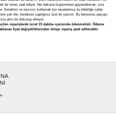
ecek bir miras vaat ediyor. Her bakışta özgüveninizi güçlendirecek, size
er. Kendinizi ve tarzınızı kutlamak için tasarlanmış bu bilekliğe sahip
en çok öte; kendinize yaptığınız özel bir yatırım. Bu benzersiz parçayı
ıza altın bir dokunuş ekleyin.
çilen siparişlerde ücret 15 dakika içerisinde ödenmelidir. Ödeme
lanan fiyat değişikliklerinden dolayı sipariş iptal edilecektir.
rün açıklamalarında ve diğer konularda yetersiz gördüğünüz noktaları öneri
bilirsiniz.
Bu ürüne ilk yorumu siz yapın!
r ederiz.
ya görüntülenemiyor.
Yorum Yaz
INA
ler bulunuyor.
NI
uyor.
a pahalı.
an
ler olmalı.