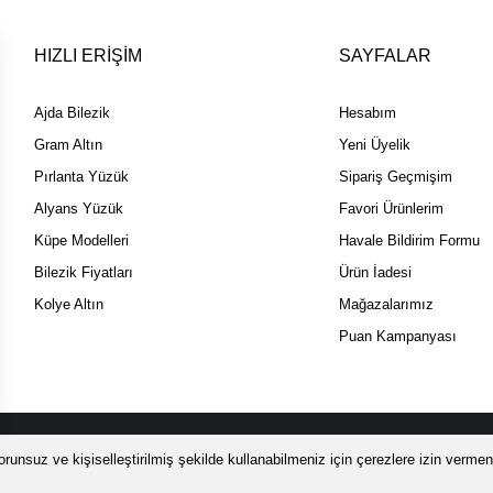
HIZLI ERİŞİM
SAYFALAR
Ajda Bilezik
Hesabım
Gram Altın
Yeni Üyelik
Pırlanta Yüzük
Sipariş Geçmişim
Alyans Yüzük
Favori Ürünlerim
Küpe Modelleri
Havale Bildirim Formu
Bilezik Fiyatları
Ürün İadesi
Kolye Altın
Mağazalarımız
Puan Kampanyası
 SSL sertifikası ile korunmaktadır.
runsuz ve kişiselleştirilmiş şekilde kullanabilmeniz için çerezlere izin vermeni
 ÜZERİ ALIŞVERİŞİNİZDE ÜCRETSİZ LOOMİS Sİ