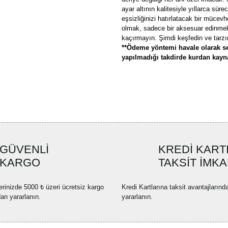
ayar altının kalitesiyle yıllarca sür
eşsizliğinizi hatırlatacak bir mücevh
olmak, sadece bir aksesuar edinmekt
kaçırmayın. Şimdi keşfedin ve tarzın
**Ödeme yöntemi havale olarak se
yapılmadığı takdirde kurdan kaynak
Bu ürünün fiyat bilgisi, resim, ü
formunu kullanarak tarafımıza ilete
Görüş ve önerileriniz için teşekkü
Ürün resmi kalitesiz, bozuk ve
GÜVENLİ
KREDİ KART
Ürün açıklamasında eksik bilgi
KARGO
TAKSİT İMKA
Ürün bilgilerinde hatalar bulun
Ürün fiyatı diğer sitelerden dah
erinizde 5000 ₺ üzeri ücretsiz kargo
Kredi Kartlarına taksit avantajlarınd
Bu ürüne benzer farklı alternatif
dan yararlanın.
yararlanın.