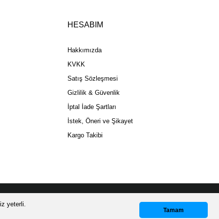
HESABIM
Gönder
Hakkımızda
KVKK
Satış Sözleşmesi
Gizlilik & Güvenlik
İptal İade Şartları
İstek, Öneri ve Şikayet
Kargo Takibi
z yeterli.
Whatsapp Destek
Tamam
GORTALI KARGO!