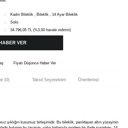
rle!
Kadın Bileklik
,
Bileklik
,
14 Ayar Bileklik
Solis
34.796,05 TL (%3,00 havale indirimi)
 HABER VER
aş
Fiyatı Düşünce Haber Ver
r (0)
Taksit Seçenekleri
Önerileriniz
nsız şıklığın kusursuz birleşimidir. Bu bileklik, parıldayan altın yüzeyinin
 Nadir bulunan bu tasarım, yalın hatlarıyla modern bir ifade sunarken, 14