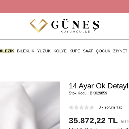
BILEZIK
BILEKLIK
YÜZÜK
KOLYE
KÜPE
SAAT
ÇOCUK
ZIYNET
14 Ayar Ok Detaylı 
Stok Kodu : BK029859
0 - Yorum Yap
35.872,22 TL
50.