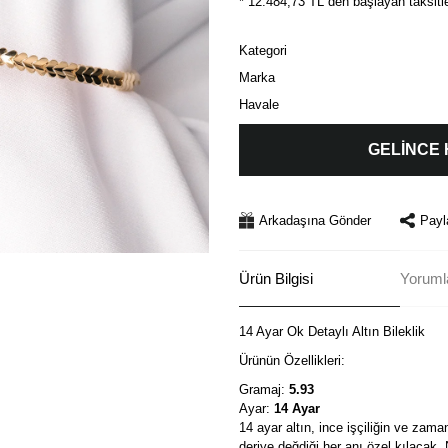
* 12.484,73 TL den başlayan taksitle
Kategori
Marka
Havale
GELİNCE
Arkadaşına Gönder
Payl
Ürün Bilgisi
Yorumla
14 Ayar Ok Detaylı Altın Bileklik
Ürünün Özellikleri:
Gramaj:
5.93
Ayar:
14 Ayar
14 ayar altın, ince işçiliğin ve zama
deriye değdiği her anı özel kılacak.