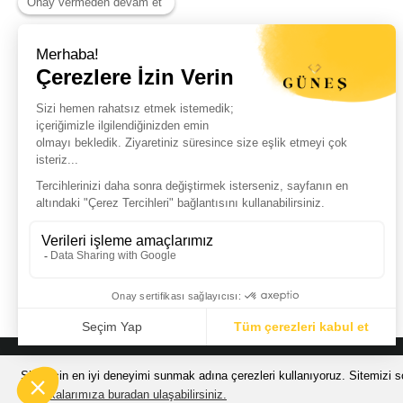
Haber Listemize Ücretsiz Kayıt Olun
+
© Güneş Kuyumculuk Tüm Hakları Saklıdır. Kredi kartı bilgileriniz 256bit
Sizin için en iyi deneyimi sunmak adına çerezleri kullanıyoruz. Sitemizi so
200.000 TL VE
Politikalarımıza buradan ulaşabilirsiniz.