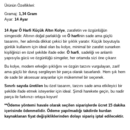
Ürünün Özellikleri:
Gramaj:
1,34 Gram
Ayar:
14 Ayar
14 Ayar Ö Harfi Küçük Altın Kolye
, zarafetin ve özgünlüğün
simgesidir. Altının doğal parlaklığı ve
Ö harfi
nin sade ama güçlü
tasarımı, her adımda dikkat çekici bir şıklık yaratır. Küçük boyutuyla
günlük kullanım için ideal olan bu kolye, minimal bir zarafet sunarken
kişiliğinizi en özel şekilde ifade eder.
Ö harfi
, sadeliği ve anlamlı
yapısıyla gücü ve özgünlüğü simgeler, her ortamda sizi öne çıkarır.
Bu kolye, modern erkeğin şıklığını ve özgün tarzını vurgulayan, zarif
ama güçlü bir duruş sergileyen bir parça olarak tasarlandı. Hem şık hem
de sade bir aksesuar arayanlar için mükemmel bir seçenek.
Sınırlı sayıda üretilen
bu özel tasarım, tarzını sade ama etkileyici bir
şekilde ifade etmek isteyenler için ideal. Şimdi harekete geçin, bu nadir
parça ile farkınızı ortaya koyun!
**Ödeme yöntemi havale olarak seçilen siparişlerde ücret 15 dakika
içerisinde ödenmelidir. Ödeme yapılmadığı takdirde kurdan
kaynaklanan fiyat değişikliklerinden dolayı sipariş iptal edilecektir.