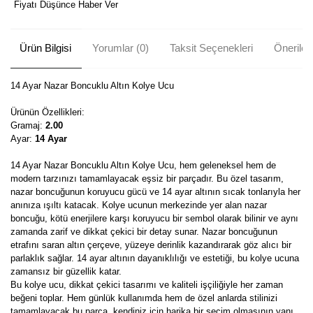
Fiyatı Düşünce Haber Ver
Ürün Bilgisi
Yorumlar (0)
Taksit Seçenekleri
Önerileri
14 Ayar Nazar Boncuklu Altın Kolye Ucu
Ürünün Özellikleri:
Gramaj:
2.00
Ayar:
14 Ayar
14 Ayar Nazar Boncuklu Altın Kolye Ucu, hem geleneksel hem de
modern tarzınızı tamamlayacak eşsiz bir parçadır. Bu özel tasarım,
nazar boncuğunun koruyucu gücü ve 14 ayar altının sıcak tonlarıyla her
anınıza ışıltı katacak. Kolye ucunun merkezinde yer alan nazar
boncuğu, kötü enerjilere karşı koruyucu bir sembol olarak bilinir ve aynı
zamanda zarif ve dikkat çekici bir detay sunar. Nazar boncuğunun
etrafını saran altın çerçeve, yüzeye derinlik kazandırarak göz alıcı bir
parlaklık sağlar. 14 ayar altının dayanıklılığı ve estetiği, bu kolye ucuna
zamansız bir güzellik katar.
Bu kolye ucu, dikkat çekici tasarımı ve kaliteli işçiliğiyle her zaman
beğeni toplar. Hem günlük kullanımda hem de özel anlarda stilinizi
tamamlayacak bu parça, kendiniz için harika bir seçim olmasının yanı