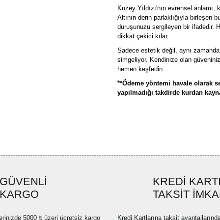
Kuzey Yıldızı'nın evrensel anlamı,
Altının derin parlaklığıyla birleşen bu
duruşunuzu sergileyen bir ifadedir. 
dikkat çekici kılar.
Sadece estetik değil, aynı zamand
simgeliyor. Kendinize olan güveniniz
hemen keşfedin.
**Ödeme yöntemi havale olarak se
yapılmadığı takdirde kurdan kaynak
Bu ürünün fiyat bilgisi, resim, ü
formunu kullanarak tarafımıza ilete
Görüş ve önerileriniz için teşekkü
Ürün resmi kalitesiz, bozuk ve
GÜVENLİ
KREDİ KART
Ürün açıklamasında eksik bilgi
KARGO
TAKSİT İMKA
Ürün bilgilerinde hatalar bulun
Ürün fiyatı diğer sitelerden dah
erinizde 5000 ₺ üzeri ücretsiz kargo
Kredi Kartlarına taksit avantajlarınd