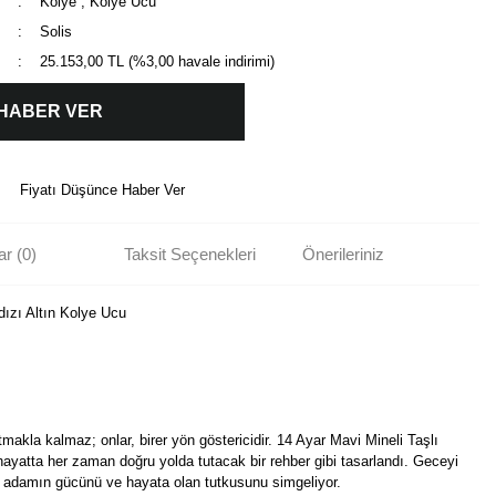
Kolye
,
Kolye Ucu
Solis
25.153,00 TL (%3,00 havale indirimi)
 HABER VER
Fiyatı Düşünce Haber Ver
r (0)
Taksit Seçenekleri
Önerileriniz
dızı Altın Kolye Ucu
akla kalmaz; onlar, birer yön göstericidir. 14 Ayar Mavi Mineli Taşlı
hayatta her zaman doğru yolda tutacak bir rehber gibi tasarlandı. Geceyi
bir adamın gücünü ve hayata olan tutkusunu simgeliyor.