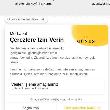
alışverişin keyfini çıkarın.
avantajların
Haber Listemize Ücretsiz Kayıt Olun
+