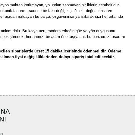
 kaybolmaktan korkmayan, yolundan sapmayan bir liderin sembolüdür.
 ikonik tasarım, sadece bir takı değil, kişiliğinizi, değerlerinizi ve
Her açıdan ışıldayan bu parça, özgüveninizi yansıtarak sizi her ortamda
a anlam dolu. Bu kolye ucu, modern erkeğin güç ve yön duygusunu
i pekiştirecek, her anınızı bir adım öne taşıyacak bu benzersiz tasarımı
çilen siparişlerde ücret 15 dakika içerisinde ödenmelidir. Ödeme
lanan fiyat değişikliklerinden dolayı sipariş iptal edilecektir.
rün açıklamalarında ve diğer konularda yetersiz gördüğünüz noktaları öneri
bilirsiniz.
Bu ürüne ilk yorumu siz yapın!
r ederiz.
ya görüntülenemiyor.
Yorum Yaz
INA
ler bulunuyor.
NI
uyor.
a pahalı.
an