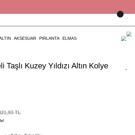
ALTIN
AKSESUAR
PIRLANTA
ELMAS
i Taşlı Kuzey Yıldızı Altın Kolye
821,93 TL
le!