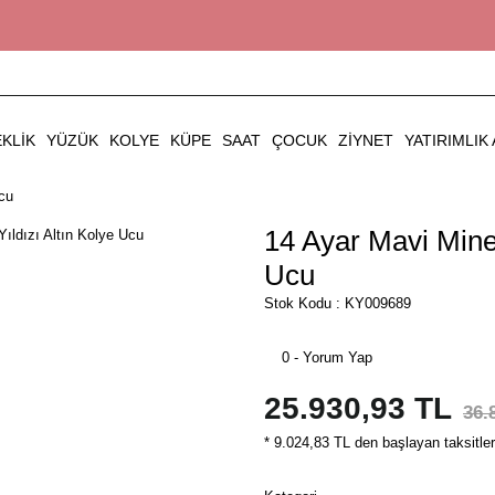
EKLIK
YÜZÜK
KOLYE
KÜPE
SAAT
ÇOCUK
ZIYNET
YATIRIMLIK 
Ucu
14 Ayar Mavi Minel
Ucu
Stok Kodu : KY009689
0 - Yorum Yap
25.930,93 TL
36.
* 9.024,83 TL den başlayan taksitler