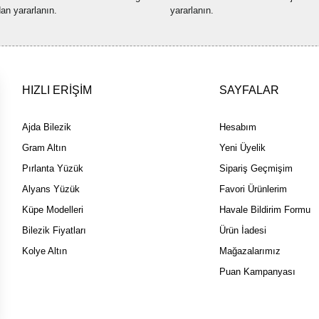
Bu ürüne benzer farklı alternatif
dan yararlanın.
yararlanın.
HIZLI ERİŞİM
SAYFALAR
Ajda Bilezik
Hesabım
Gram Altın
Yeni Üyelik
Pırlanta Yüzük
Sipariş Geçmişim
Alyans Yüzük
Favori Ürünlerim
Küpe Modelleri
Havale Bildirim Formu
Bilezik Fiyatları
Ürün İadesi
Kolye Altın
Mağazalarımız
Puan Kampanyası