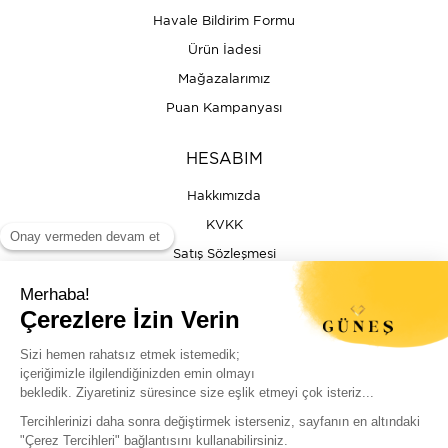
Havale Bildirim Formu
Ürün İadesi
Mağazalarımız
Puan Kampanyası
HESABIM
Hakkımızda
KVKK
Satış Sözleşmesi
Gizlilik & Güvenlik
İptal İade Şartları
İstek, Öneri ve Şikayet
Kargo Takibi
Sizin için en iyi deneyimi sunmak adına