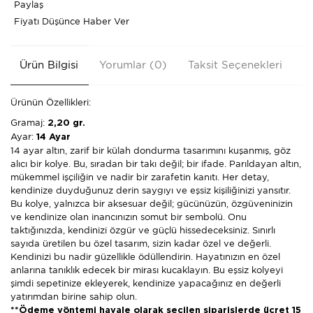
Paylaş
Fiyatı Düşünce Haber Ver
Ürün Bilgisi
Yorumlar (0)
Taksit Seçenekleri
Ön
Ürünün Özellikleri:
Gramaj:
2,20 gr.
Ayar:
14 Ayar
14 ayar altın, zarif bir külah dondurma tasarımını kuşanmış, göz
alıcı bir kolye. Bu, sıradan bir takı değil; bir ifade. Parıldayan altın,
mükemmel işçiliğin ve nadir bir zarafetin kanıtı. Her detay,
kendinize duyduğunuz derin saygıyı ve eşsiz kişiliğinizi yansıtır.
Bu kolye, yalnızca bir aksesuar değil; gücünüzün, özgüveninizin
ve kendinize olan inancınızın somut bir sembolü. Onu
taktığınızda, kendinizi özgür ve güçlü hissedeceksiniz. Sınırlı
sayıda üretilen bu özel tasarım, sizin kadar özel ve değerli.
Kendinizi bu nadir güzellikle ödüllendirin. Hayatınızın en özel
anlarına tanıklık edecek bir mirası kucaklayın. Bu eşsiz kolyeyi
şimdi sepetinize ekleyerek, kendinize yapacağınız en değerli
yatırımdan birine sahip olun.
**Ödeme yöntemi havale olarak seçilen siparişlerde ücret 15