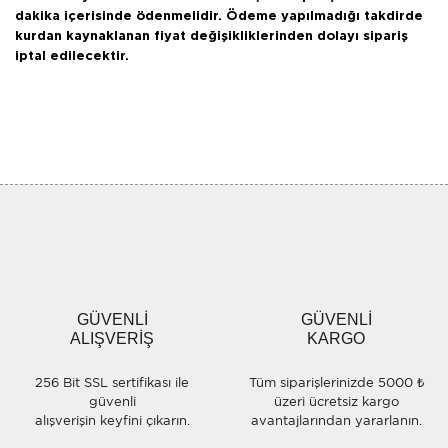
dakika içerisinde ödenmelidir. Ödeme yapılmadığı takdirde
kurdan kaynaklanan fiyat değişikliklerinden dolayı sipariş
iptal edilecektir.
Bu ürünün fiyat bilgisi, resim, ürün açıklamalarında ve diğer
konularda yetersiz gördüğünüz noktaları öneri formunu
Bu ürüne ilk yorumu siz yapın!
kullanarak tarafımıza iletebilirsiniz.
Görüş ve önerileriniz için teşekkür ederiz.
Yorum Yaz
Ürün resmi kalitesiz, bozuk veya görüntülenemiyor.
Ürün açıklamasında eksik bilgiler bulunuyor.
Ürün bilgilerinde hatalar bulunuyor.
Ürün fiyatı diğer sitelerden daha pahalı.
GÜVENLİ
GÜVENLİ
Bu ürüne benzer farklı alternatifler olmalı.
ALIŞVERİŞ
KARGO
256 Bit SSL sertifikası ile
Tüm siparişlerinizde 5000 ₺
güvenli
üzeri ücretsiz kargo
alışverişin keyfini çıkarın.
avantajlarından yararlanın.