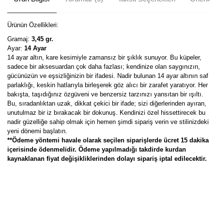
Ürünün Özellikleri:
Gramaj:
3,45 gr.
Ayar:
14 Ayar
14 ayar altın, kare kesimiyle zamansız bir şıklık sunuyor. Bu küpeler,
sadece bir aksesuardan çok daha fazlası; kendinize olan saygınızın,
gücünüzün ve eşsizliğinizin bir ifadesi. Nadir bulunan 14 ayar altının saf
parlaklığı, keskin hatlarıyla birleşerek göz alıcı bir zarafet yaratıyor. Her
bakışta, taşıdığınız özgüveni ve benzersiz tarzınızı yansıtan bir ışıltı.
Bu, sıradanlıktan uzak, dikkat çekici bir ifade; sizi diğerlerinden ayıran,
unutulmaz bir iz bırakacak bir dokunuş. Kendinizi özel hissettirecek bu
nadir güzelliğe sahip olmak için hemen şimdi sipariş verin ve stilinizdeki
yeni dönemi başlatın.
**Ödeme yöntemi havale olarak seçilen siparişlerde ücret 15 dakika
içerisinde ödenmelidir. Ödeme yapılmadığı takdirde kurdan
kaynaklanan fiyat değişikliklerinden dolayı sipariş iptal edilecektir.
Bu ürünün fiyat bilgisi, resim, ürün açıklamalarında ve diğer
konularda yetersiz gördüğünüz noktaları öneri formunu kullanarak
Bu ürüne ilk yorumu siz yapın!
tarafımıza iletebilirsiniz.
Görüş ve önerileriniz için teşekkür ederiz.