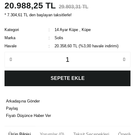
20.988,25 TL
29.803,31 TL
* 7.304,61 TL den başlayan taksitlerle!
Kategori
14 Ayar Küpe
,
Küpe
Marka
Solis
Havale
20.358,60 TL (%3,00 havale indirimi)
SEPETE EKLE
Arkadaşına Gönder
Paylaş
Fiyatı Düşünce Haber Ver
Ürün Bilgisi
Yorumlar (0)
Taksit Seçenekleri
Önerileri