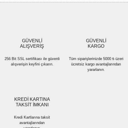
Yorum Yaz
Ürün resmi kalitesiz, bozuk veya görüntülenemiyor.
Ürün açıklamasında eksik bilgiler bulunuyor.
Ürün bilgilerinde hatalar bulunuyor.
Ürün fiyatı diğer sitelerden daha pahalı.
GÜVENLİ
GÜVENLİ
Bu ürüne benzer farklı alternatifler olmalı.
ALIŞVERİŞ
KARGO
256 Bit SSL sertifikası ile güvenli
Tüm siparişlerinizde 5000 ₺ üzeri
alışverişin keyfini çıkarın.
ücretsiz kargo avantajlarından
yararlanın.
Gönder
KREDİ KARTINA
TAKSİT İMKANI
Kredi Kartlarına taksit
avantajlarından