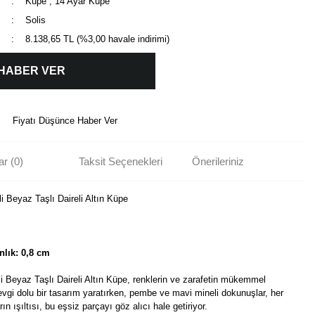
Küpe
,
14 Ayar Küpe
Solis
8.138,65 TL (%3,00 havale indirimi)
 HABER VER
Fiyatı Düşünce Haber Ver
r (0)
Taksit Seçenekleri
Önerileriniz
 Beyaz Taşlı Daireli Altın Küpe
nlık: 0,8 cm
 Beyaz Taşlı Daireli Altın Küpe, renklerin ve zarafetin mükemmel
vgi dolu bir tasarım yaratırken, pembe ve mavi mineli dokunuşlar, her
ın ışıltısı, bu eşsiz parçayı göz alıcı hale getiriyor.