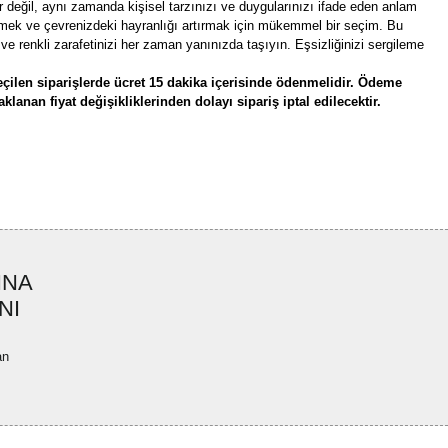
 değil, aynı zamanda kişisel tarzınızı ve duygularınızı ifade eden anlam
etmek ve çevrenizdeki hayranlığı artırmak için mükemmel bir seçim. Bu
ve renkli zarafetinizi her zaman yanınızda taşıyın. Eşsizliğinizi sergileme
çilen siparişlerde ücret 15 dakika içerisinde ödenmelidir. Ödeme
lanan fiyat değişikliklerinden dolayı sipariş iptal edilecektir.
rün açıklamalarında ve diğer konularda yetersiz gördüğünüz noktaları öneri
bilirsiniz.
Bu ürüne ilk yorumu siz yapın!
r ederiz.
ya görüntülenemiyor.
Yorum Yaz
INA
ler bulunuyor.
NI
uyor.
a pahalı.
an
ler olmalı.