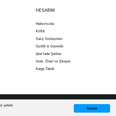
HESABIM
Gönder
Hakkımızda
KVKK
Satış Sözleşmesi
Gizlilik & Güvenlik
İptal İade Şartları
İstek, Öneri ve Şikayet
Kargo Takibi
z yeterli.
Whatsapp Destek
Tamam
GORTALI KARGO!