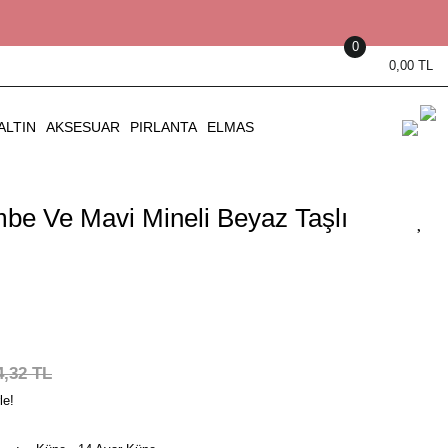
0
0,00 TL
ALTIN
AKSESUAR
PIRLANTA
ELMAS
mbe Ve Mavi Mineli Beyaz Taşlı
4,32 TL
le!