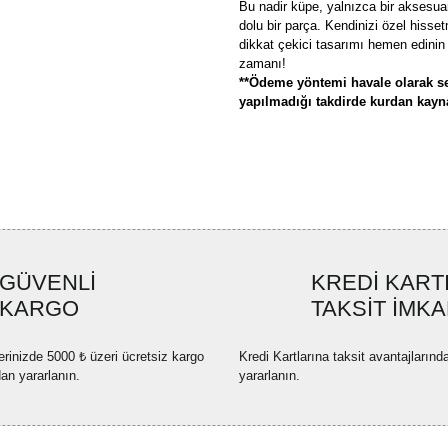
Bu nadir küpe, yalnızca bir aksesuar
dolu bir parça. Kendinizi özel hiss
dikkat çekici tasarımı hemen edinin 
zamanı!
**Ödeme yöntemi havale olarak se
yapılmadığı takdirde kurdan kaynak
Bu ürünün fiyat bilgisi, resim, ü
formunu kullanarak tarafımıza ilete
Görüş ve önerileriniz için teşekkü
Ürün resmi kalitesiz, bozuk ve
GÜVENLİ
KREDİ KART
Ürün açıklamasında eksik bilgi
KARGO
TAKSİT İMKA
Ürün bilgilerinde hatalar bulun
Ürün fiyatı diğer sitelerden dah
erinizde 5000 ₺ üzeri ücretsiz kargo
Kredi Kartlarına taksit avantajlarınd
Bu ürüne benzer farklı alternatif
dan yararlanın.
yararlanın.