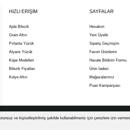
HIZLI ERİŞİM
SAYFALAR
Ajda Bilezik
Hesabım
Gram Altın
Yeni Üyelik
Pırlanta Yüzük
Sipariş Geçmişim
Alyans Yüzük
Favori Ürünlerim
Küpe Modelleri
Havale Bildirim Formu
Bilezik Fiyatları
Ürün İadesi
Kolye Altın
Mağazalarımız
Puan Kampanyası
 SSL sertifikası ile korunmaktadır.
runsuz ve kişiselleştirilmiş şekilde kullanabilmeniz için çerezlere izin vermeni
 ÜZERİ ALIŞVERİŞİNİZDE ÜCRETSİZ LOOMİS Sİ
ile
ideasoft
e-