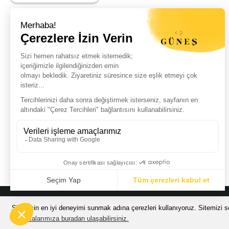
Haber Listemize Ücretsiz Kayıt Olun
+
© Güneş Kuyumculuk Tüm Hakları Saklıdır. Kredi kartı bilgileriniz 256bit
Sizin için en iyi deneyimi sunmak adına çerezleri kullanıyoruz. Sitemizi so
200.000 TL VE
Politikalarımıza buradan ulaşabilirsiniz.