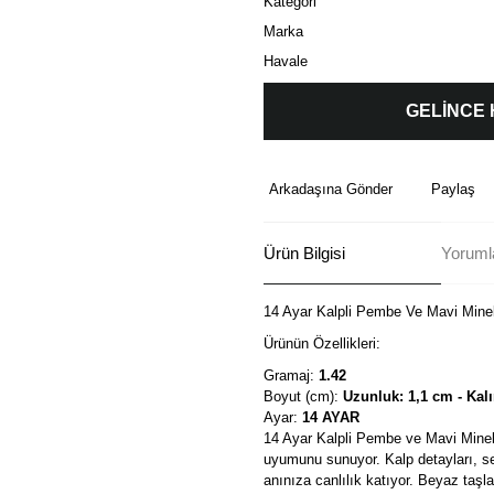
Kategori
Marka
Havale
GELİNCE
Arkadaşına Gönder
Paylaş
Ürün Bilgisi
Yorumla
14 Ayar Kalpli Pembe Ve Mavi Mineli
Ürünün Özellikleri:
Gramaj:
1.42
Boyut (cm):
Uzunluk: 1,1 cm - Kalı
Ayar:
14 AYAR
14 Ayar Kalpli Pembe ve Mavi Mineli
uyumunu sunuyor. Kalp detayları, se
anınıza canlılık katıyor. Beyaz taşlar