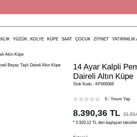
EKLIK
YÜZÜK
KOLYE
KÜPE
SAAT
ÇOCUK
ZIYNET
YATIRIMLIK 
li Altın Küpe
14 Ayar Kalpli Pe
Daireli Altın Küpe
Stok Kodu : KP005068
0 - Yorum Yap
8.390,36 TL
11.91
* 2.920,12 TL den başlayan taksitler