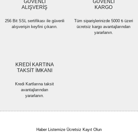
GÜVENLİ
GÜVENLİ
Bu ürüne benzer farklı alternatifler olmalı.
ALIŞVERİŞ
KARGO
256 Bit SSL sertifikası ile güvenli
Tüm siparişlerinizde 5000 ₺ üzeri
alışverişin keyfini çıkarın.
ücretsiz kargo avantajlarından
yararlanın.
Gönder
KREDİ KARTINA
TAKSİT İMKANI
Kredi Kartlarına taksit
avantajlarından
yararlanın.
Haber Listemize Ücretsiz Kayıt Olun