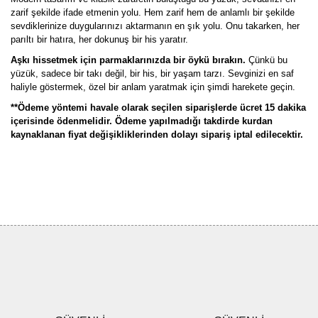
zarif şekilde ifade etmenin yolu. Hem zarif hem de anlamlı bir şekilde
sevdiklerinize duygularınızı aktarmanın en şık yolu. Onu takarken, her
parıltı bir hatıra, her dokunuş bir his yaratır.
Aşkı hissetmek için parmaklarınızda bir öykü bırakın.
Çünkü bu
yüzük, sadece bir takı değil, bir his, bir yaşam tarzı. Sevginizi en saf
haliyle göstermek, özel bir anlam yaratmak için şimdi harekete geçin.
**Ödeme yöntemi havale olarak seçilen siparişlerde ücret 15 dakika
içerisinde ödenmelidir. Ödeme yapılmadığı takdirde kurdan
kaynaklanan fiyat değişikliklerinden dolayı sipariş iptal edilecektir.
Bu ürünün fiyat bilgisi, resim, ürün açıklamalarında ve diğer
konularda yetersiz gördüğünüz noktaları öneri formunu kullanarak
Bu ürüne ilk yorumu siz yapın!
tarafımıza iletebilirsiniz.
Görüş ve önerileriniz için teşekkür ederiz.
Yorum Yaz
Ürün resmi kalitesiz, bozuk veya görüntülenemiyor.
Ürün açıklamasında eksik bilgiler bulunuyor.
Ürün bilgilerinde hatalar bulunuyor.
Ürün fiyatı diğer sitelerden daha pahalı.