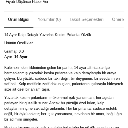
Fiyatı Düşünce Haber Ver
Ürün Bilgisi
Yorumlar (0)
Taksit Seçenekleri
Önerileri
14 Ayar Kalp Detaylı Yuvarlak Kesim Pırlanta Yüzük
Ürünün Özellikleri:
Gramaj:
3.3
Ayar:
14 Ayar
Kalbinizin derinliklerinden gelen bir parıltı, 14 ayar altınla zarifçe
harmanlanmış yuvarlak kesim pırlanta ve kalp detaylarıyla bir araya
geliyor. Bu yüzük, sadece bir takı değil, bir duygunun, bir sevdanın en
saf hali. Kalp motifinin zarif dokunuşları, pırlantanın ışıltısıyla birleşerek
size ait özel bir anlam taşır.
Yuvarlak kesim pırlantanın mükemmel ışık yansıması, her açıdan
parlayan bir güzellik sunar. Ancak bu yüzüğü özel kılan, kalp
detaylarının içine sakladığı anlamdır. Her bir pırlanta, sadece estetik
değil, bir öykü anlatır; her ışık yansıması, sevdanın bir anını, bağlılığın
bir adımını simgeler.
Modern tasarım ve klasik zarafetin buluştuğu bu yüzük, sevdanızı en