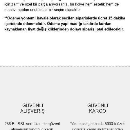
için zarif ve özel bir parça arıyorsanız, bu kolye hem estetik hem de
manevi açıdan unutulmaz bir seçim olacaktır.
**Ödeme yöntemi havale olarak seçilen siparişlerde ücret 15 dakika
içerisinde ödenmelidir. Ödeme yapılmadığı takdirde kurdan
kaynaklanan fiyat değişikliklerinden dolayı sipariş iptal edilecektir.
Bu ürünün fiyat bilgisi, resim, ürün açıklamalarında ve diğer
konularda yetersiz gördüğünüz noktaları öneri formunu kullanarak
Bu ürüne ilk yorumu siz yapın!
tarafımıza iletebilirsiniz.
Görüş ve önerileriniz için teşekkür ederiz.
Yorum Yaz
Ürün resmi kalitesiz, bozuk veya görüntülenemiyor.
Ürün açıklamasında eksik bilgiler bulunuyor.
Ürün bilgilerinde hatalar bulunuyor.
Ürün fiyatı diğer sitelerden daha pahalı.
GÜVENLİ
GÜVENLİ
Bu ürüne benzer farklı alternatifler olmalı.
ALIŞVERİŞ
KARGO
256 Bit SSL sertifikası ile güvenli
Tüm siparişlerinizde 5000 ₺ üzeri
alışverişin keyfini çıkarın.
ücretsiz kargo avantajlarından