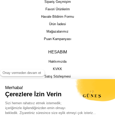
Sipariş Geçmişim
Favori Ürünlerim
Havale Bildirim Formu
Ürün İadesi
Mağazalarımız
Puan Kampanyası
HESABIM
Hakkımızda
KVKK
Satış Sözleşmesi
Gizlilik & Güvenlik
İptal İade Şartları
İstek, Öneri ve Şikayet
Kargo Takibi