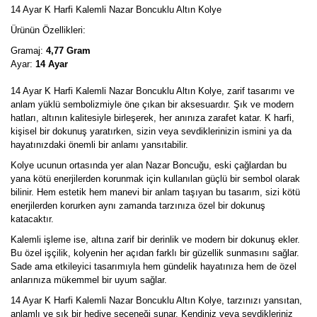
14 Ayar K Harfi Kalemli Nazar Boncuklu Altın Kolye
Ürünün Özellikleri:
Gramaj:
4,77 Gram
Ayar:
14 Ayar
14 Ayar K Harfi Kalemli Nazar Boncuklu Altın Kolye, zarif tasarımı ve
anlam yüklü sembolizmiyle öne çıkan bir aksesuardır. Şık ve modern
hatları, altının kalitesiyle birleşerek, her anınıza zarafet katar. K harfi,
kişisel bir dokunuş yaratırken, sizin veya sevdiklerinizin ismini ya da
hayatınızdaki önemli bir anlamı yansıtabilir.
Kolye ucunun ortasında yer alan Nazar Boncuğu, eski çağlardan bu
yana kötü enerjilerden korunmak için kullanılan güçlü bir sembol olarak
bilinir. Hem estetik hem manevi bir anlam taşıyan bu tasarım, sizi kötü
enerjilerden korurken aynı zamanda tarzınıza özel bir dokunuş
katacaktır.
Kalemli işleme ise, altına zarif bir derinlik ve modern bir dokunuş ekler.
Bu özel işçilik, kolyenin her açıdan farklı bir güzellik sunmasını sağlar.
Sade ama etkileyici tasarımıyla hem gündelik hayatınıza hem de özel
anlarınıza mükemmel bir uyum sağlar.
14 Ayar K Harfi Kalemli Nazar Boncuklu Altın Kolye, tarzınızı yansıtan,
anlamlı ve şık bir hediye seçeneği sunar. Kendiniz veya sevdikleriniz