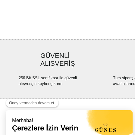
GÜVENLİ
ALIŞVERİŞ
256 Bit SSL sertifikası ile güvenli
Tüm siparişl
alışverişin keyfini çıkarın.
avantajların
Haber Listemize Ücretsiz Kayıt Olun
+