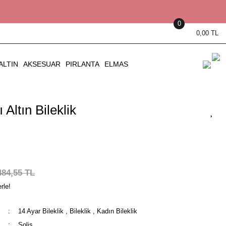
0
0,00 TL
ALTIN
AKSESUAR
PIRLANTA
ELMAS
 Altın Bileklik
484,55 TL
rle!
14 Ayar Bileklik
,
Bileklik
,
Kadın Bileklik
Solis