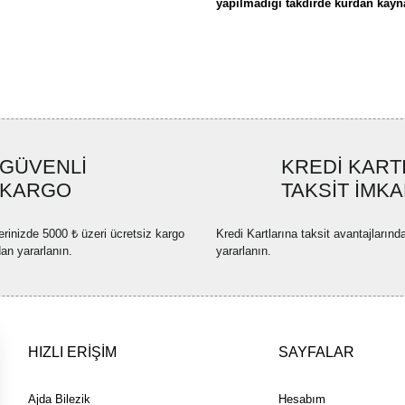
yapılmadığı takdirde kurdan kaynak
Bu ürünün fiyat bilgisi, resim, ü
formunu kullanarak tarafımıza ilete
Görüş ve önerileriniz için teşekkü
Ürün resmi kalitesiz, bozuk ve
GÜVENLİ
KREDİ KART
Ürün açıklamasında eksik bilgi
KARGO
TAKSİT İMKA
Ürün bilgilerinde hatalar bulun
Ürün fiyatı diğer sitelerden dah
erinizde 5000 ₺ üzeri ücretsiz kargo
Kredi Kartlarına taksit avantajlarınd
Bu ürüne benzer farklı alternatif
dan yararlanın.
yararlanın.
HIZLI ERİŞİM
SAYFALAR
Ajda Bilezik
Hesabım