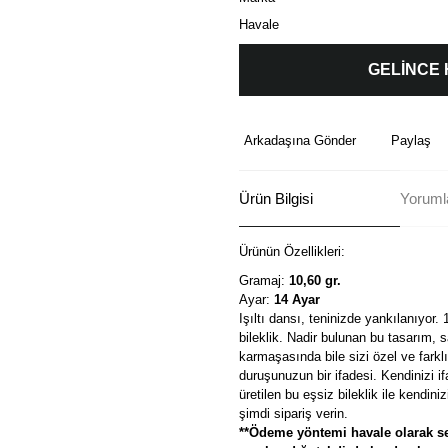
Havale
GELİNCE
Arkadaşına Gönder
Paylaş
Ürün Bilgisi
Yorumla
Ürünün Özellikleri:
Gramaj:
10,60 gr.
Ayar:
14 Ayar
Işıltı dansı, teninizde yankılanıyor.
bileklik. Nadir bulunan bu tasarım, 
karmaşasında bile sizi özel ve farklı
duruşunuzun bir ifadesi. Kendinizi if
üretilen bu eşsiz bileklik ile kendini
şimdi sipariş verin.
**Ödeme yöntemi havale olarak se