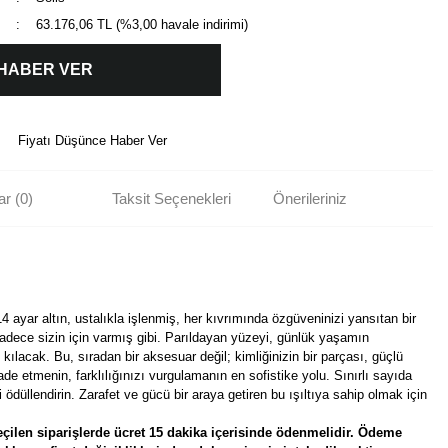
63.176,06 TL (%3,00 havale indirimi)
 HABER VER
Fiyatı Düşünce Haber Ver
r (0)
Taksit Seçenekleri
Önerileriniz
 14 ayar altın, ustalıkla işlenmiş, her kıvrımında özgüveninizi yansıtan bir
sadece sizin için varmış gibi. Parıldayan yüzeyi, günlük yaşamın
 kılacak. Bu, sıradan bir aksesuar değil; kimliğinizin bir parçası, güçlü
ade etmenin, farklılığınızı vurgulamanın en sofistike yolu. Sınırlı sayıda
zi ödüllendirin. Zarafet ve gücü bir araya getiren bu ışıltıya sahip olmak için
çilen siparişlerde ücret 15 dakika içerisinde ödenmelidir. Ödeme