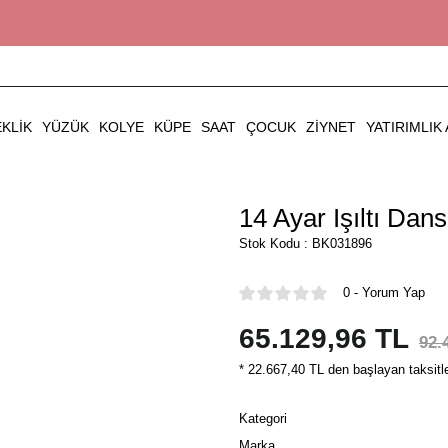
EKLIK
YÜZÜK
KOLYE
KÜPE
SAAT
ÇOCUK
ZIYNET
YATIRIMLIK 
14 Ayar Işıltı Dansı
Stok Kodu : BK031896
0 - Yorum Yap
65.129,96 TL
92.
* 22.667,40 TL den başlayan taksitle
Kategori
Marka