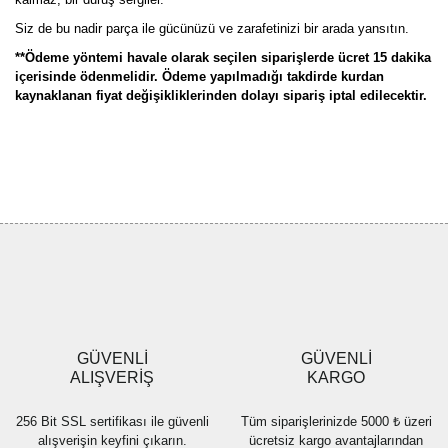
Siz de bu nadir parça ile gücünüzü ve zarafetinizi bir arada yansıtın.
**Ödeme yöntemi havale olarak seçilen siparişlerde ücret 15 dakika
içerisinde ödenmelidir. Ödeme yapılmadığı takdirde kurdan
kaynaklanan fiyat değişikliklerinden dolayı sipariş iptal edilecektir.
Bu ürünün fiyat bilgisi, resim, ürün açıklamalarında ve diğer
konularda yetersiz gördüğünüz noktaları öneri formunu kullanarak
Bu ürüne ilk yorumu siz yapın!
tarafımıza iletebilirsiniz.
Görüş ve önerileriniz için teşekkür ederiz.
Yorum Yaz
Ürün resmi kalitesiz, bozuk veya görüntülenemiyor.
Ürün açıklamasında eksik bilgiler bulunuyor.
Ürün bilgilerinde hatalar bulunuyor.
Ürün fiyatı diğer sitelerden daha pahalı.
GÜVENLİ
GÜVENLİ
Bu ürüne benzer farklı alternatifler olmalı.
ALIŞVERİŞ
KARGO
256 Bit SSL sertifikası ile güvenli
Tüm siparişlerinizde 5000 ₺ üzeri
alışverişin keyfini çıkarın.
ücretsiz kargo avantajlarından