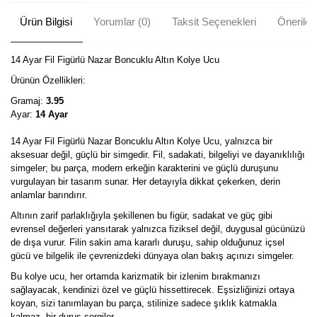
Ürün Bilgisi
Yorumlar (0)
Taksit Seçenekleri
Önerileri
14 Ayar Fil Figürlü Nazar Boncuklu Altın Kolye Ucu
Ürünün Özellikleri:
Gramaj:
3.95
Ayar:
14 Ayar
14 Ayar Fil Figürlü Nazar Boncuklu Altın Kolye Ucu, yalnızca bir
aksesuar değil, güçlü bir simgedir. Fil, sadakati, bilgeliyi ve dayanıklılığı
simgeler; bu parça, modern erkeğin karakterini ve güçlü duruşunu
vurgulayan bir tasarım sunar. Her detayıyla dikkat çekerken, derin
anlamlar barındırır.
Altının zarif parlaklığıyla şekillenen bu figür, sadakat ve güç gibi
evrensel değerleri yansıtarak yalnızca fiziksel değil, duygusal gücünüzü
de dışa vurur. Filin sakin ama kararlı duruşu, sahip olduğunuz içsel
gücü ve bilgelik ile çevrenizdeki dünyaya olan bakış açınızı simgeler.
Bu kolye ucu, her ortamda karizmatik bir izlenim bırakmanızı
sağlayacak, kendinizi özel ve güçlü hissettirecek. Eşsizliğinizi ortaya
koyan, sizi tanımlayan bu parça, stilinize sadece şıklık katmakla
kalmaz, bir duruş sergiler.