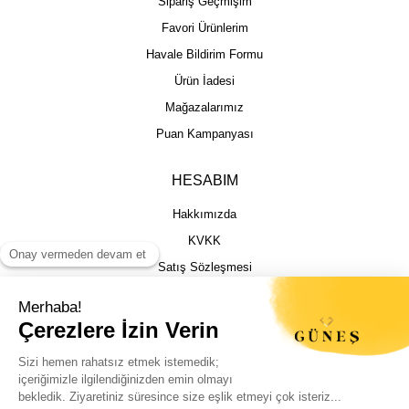
Sipariş Geçmişim
Favori Ürünlerim
Havale Bildirim Formu
Ürün İadesi
Mağazalarımız
Puan Kampanyası
HESABIM
Hakkımızda
KVKK
Satış Sözleşmesi
Gizlilik & Güvenlik
İptal İade Şartları
İstek, Öneri ve Şikayet
Kargo Takibi