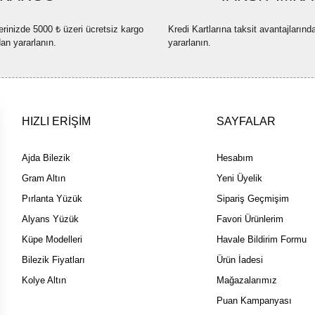
Ürün fiyatı diğer sitelerden dah
erinizde 5000 ₺ üzeri ücretsiz kargo
Kredi Kartlarına taksit avantajlarınd
Bu ürüne benzer farklı alternatif
dan yararlanın.
yararlanın.
HIZLI ERİŞİM
SAYFALAR
Ajda Bilezik
Hesabım
Gram Altın
Yeni Üyelik
Pırlanta Yüzük
Sipariş Geçmişim
Alyans Yüzük
Favori Ürünlerim
Küpe Modelleri
Havale Bildirim Formu
Bilezik Fiyatları
Ürün İadesi
Kolye Altın
Mağazalarımız
Puan Kampanyası