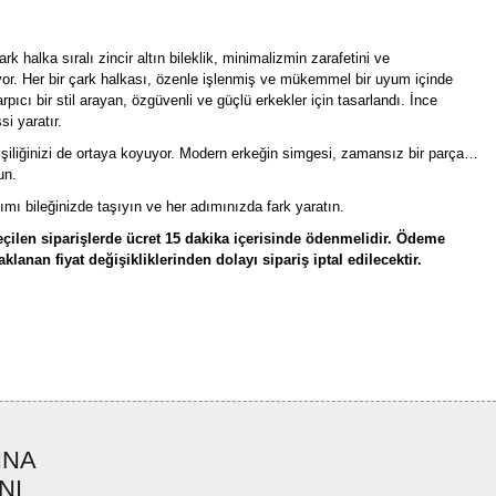
k halka sıralı zincir altın bileklik, minimalizmin zarafetini ve
iyor. Her bir çark halkası, özenle işlenmiş ve mükemmel bir uyum içinde
pıcı bir stil arayan, özgüvenli ve güçlü erkekler için tasarlandı. İnce
si yaratır.
 kişiliğinizi de ortaya koyuyor. Modern erkeğin simgesi, zamansız bir parça…
un.
ımı bileğinizde taşıyın ve her adımınızda fark yaratın.
çilen siparişlerde ücret 15 dakika içerisinde ödenmelidir. Ödeme
lanan fiyat değişikliklerinden dolayı sipariş iptal edilecektir.
rün açıklamalarında ve diğer konularda yetersiz gördüğünüz noktaları öneri
bilirsiniz.
Bu ürüne ilk yorumu siz yapın!
r ederiz.
ya görüntülenemiyor.
Yorum Yaz
INA
ler bulunuyor.
NI
uyor.