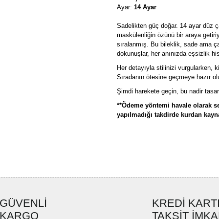
Ayar:
14 Ayar
Sadelikten güç doğar. 14 ayar düz çar
maskülenliğin özünü bir araya getir
sıralanmış. Bu bileklik, sade ama çar
dokunuşlar, her anınızda eşsizlik his
Her detayıyla stilinizi vurgularken,
Sıradanın ötesine geçmeye hazır ol
Şimdi harekete geçin, bu nadir tasar
**Ödeme yöntemi havale olarak se
yapılmadığı takdirde kurdan kaynak
Bu ürünün fiyat bilgisi, resim, ü
formunu kullanarak tarafımıza ilete
Görüş ve önerileriniz için teşekkü
Ürün resmi kalitesiz, bozuk ve
GÜVENLİ
KREDİ KART
Ürün açıklamasında eksik bilgi
KARGO
TAKSİT İMKA
Ürün bilgilerinde hatalar bulun