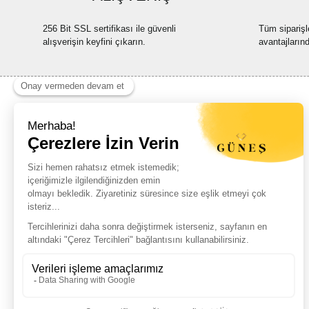
256 Bit SSL sertifikası ile güvenli
Tüm siparişl
alışverişin keyfini çıkarın.
avantajların
Haber Listemize Ücretsiz Kayıt Olun
+