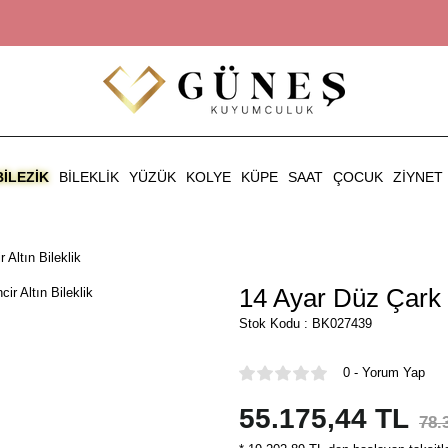
BILEZIK
BILEKLIK
YÜZÜK
KOLYE
KÜPE
SAAT
ÇOCUK
ZIYNET
 Altın Bileklik
14 Ayar Düz Çark Ha
Stok Kodu : BK027439
0 - Yorum Yap
55.175,44 TL
78.