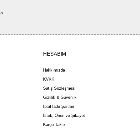
a pahalı.
an
ler olmalı.
HESABIM
Gönder
Hakkımızda
KVKK
Satış Sözleşmesi
Gizlilik & Güvenlik
İptal İade Şartları
İstek, Öneri ve Şikayet
Kargo Takibi