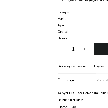
* 19.202,89 TL den başlayan taksitle
Kategori
Marka
Ayar
Gramaj
Havale
Arkadaşına Gönder
Paylaş
Ürün Bilgisi
Yorumla
14 Ayar Düz Çark Halka Sıralı Zincir 
Ürünün Özellikleri:
Gramaj:
9.40