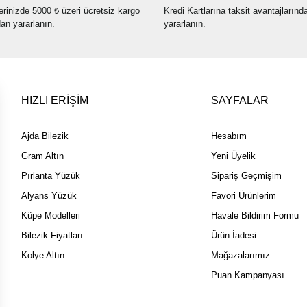
erinizde 5000 ₺ üzeri ücretsiz kargo
Kredi Kartlarına taksit avantajlarınd
Bu ürüne benzer farklı alternatif
dan yararlanın.
yararlanın.
HIZLI ERİŞİM
SAYFALAR
Ajda Bilezik
Hesabım
Gram Altın
Yeni Üyelik
Pırlanta Yüzük
Sipariş Geçmişim
Alyans Yüzük
Favori Ürünlerim
Küpe Modelleri
Havale Bildirim Formu
Bilezik Fiyatları
Ürün İadesi
Kolye Altın
Mağazalarımız
Puan Kampanyası