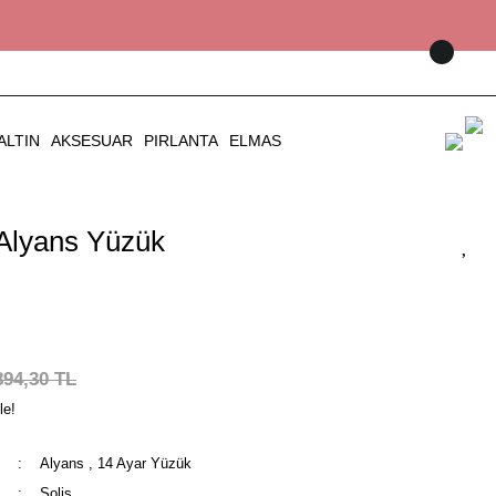
ALTIN
AKSESUAR
PIRLANTA
ELMAS
 Alyans Yüzük
894,30 TL
le!
Alyans
,
14 Ayar Yüzük
Solis