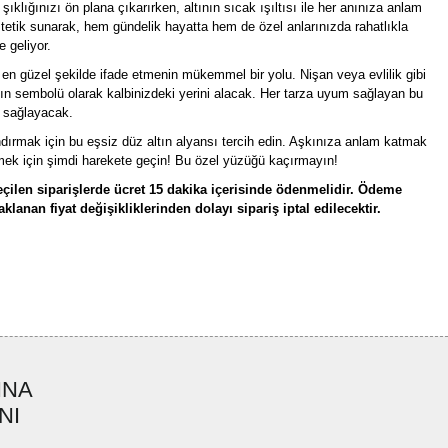
klığınızı ön plana çıkarırken, altının sıcak ışıltısı ile her anınıza anlam
stetik sunarak, hem gündelik hayatta hem de özel anlarınızda rahatlıkla
e geliyor.
ı en güzel şekilde ifade etmenin mükemmel bir yolu. Nişan veya evlilik gibi
ğın sembolü olarak kalbinizdeki yerini alacak. Her tarza uyum sağlayan bu
i sağlayacak.
ndırmak için bu eşsiz düz altın alyansı tercih edin. Aşkınıza anlam katmak
emek için şimdi harekete geçin! Bu özel yüzüğü kaçırmayın!
çilen siparişlerde ücret 15 dakika içerisinde ödenmelidir. Ödeme
lanan fiyat değişikliklerinden dolayı sipariş iptal edilecektir.
rün açıklamalarında ve diğer konularda yetersiz gördüğünüz noktaları öneri
bilirsiniz.
Bu ürüne ilk yorumu siz yapın!
r ederiz.
ya görüntülenemiyor.
Yorum Yaz
INA
ler bulunuyor.
NI
uyor.
a pahalı.