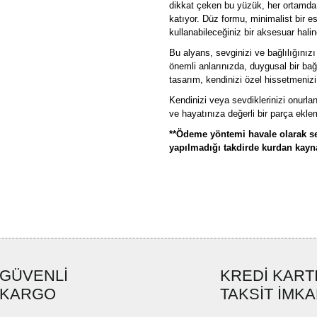
dikkat çeken bu yüzük, her ortamda şı
katıyor. Düz formu, minimalist bir e
kullanabileceğiniz bir aksesuar halin
Bu alyans, sevginizi ve bağlılığınız
önemli anlarınızda, duygusal bir ba
tasarım, kendinizi özel hissetmeniz
Kendinizi veya sevdiklerinizi onurla
ve hayatınıza değerli bir parça ekl
**Ödeme yöntemi havale olarak se
yapılmadığı takdirde kurdan kaynak
Bu ürünün fiyat bilgisi, resim, ü
formunu kullanarak tarafımıza ilete
Görüş ve önerileriniz için teşekkü
Ürün resmi kalitesiz, bozuk ve
GÜVENLİ
KREDİ KART
Ürün açıklamasında eksik bilgi
KARGO
TAKSİT İMKA
Ürün bilgilerinde hatalar bulun
Ürün fiyatı diğer sitelerden dah