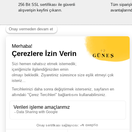
256 Bit SSL sertifikası ile güvenli
Tüm siparişl
alışverişin keyfini çıkarın.
avantajların
Haber Listemize Ücretsiz Kayıt Olun
+