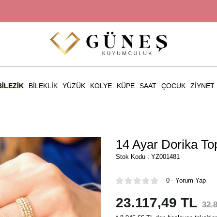
BILEZIK
BILEKLIK
YÜZÜK
KOLYE
KÜPE
SAAT
ÇOCUK
ZIYNET
14 Ayar Dorika To
Stok Kodu : YZ001481
0 - Yorum Yap
23.117,49 TL
32.