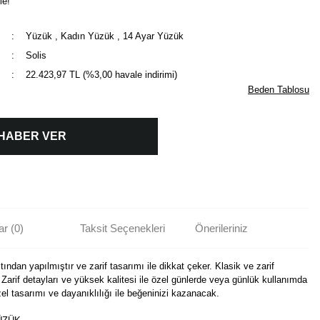
le!
Yüzük
,
Kadın Yüzük
,
14 Ayar Yüzük
Solis
22.423,97 TL (%3,00 havale indirimi)
Beden Tablosu
 HABER VER
r (0)
Taksit Seçenekleri
Önerileriniz
ından yapılmıştır ve zarif tasarımı ile dikkat çeker. Klasik ve zarif
Zarif detayları ve yüksek kalitesi ile özel günlerde veya günlük kullanımda
zel tasarımı ve dayanıklılığı ile beğeninizi kazanacak.