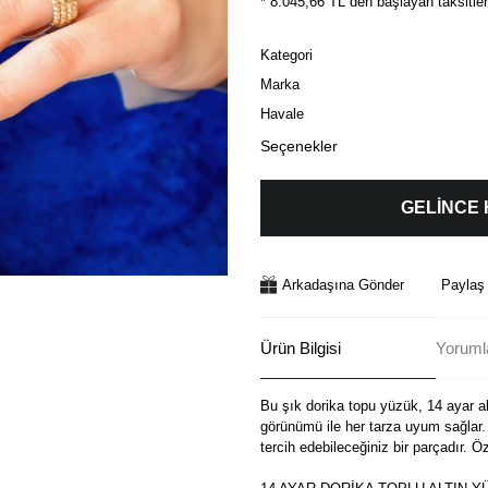
* 8.045,66 TL den başlayan taksitler
Kategori
Marka
Havale
Seçenekler
GELİNCE
Arkadaşına Gönder
Paylaş
Ürün Bilgisi
Yorumla
Bu şık dorika topu yüzük, 14 ayar alt
görünümü ile her tarza uyum sağlar. 
tercih edebileceğiniz bir parçadır. Ö