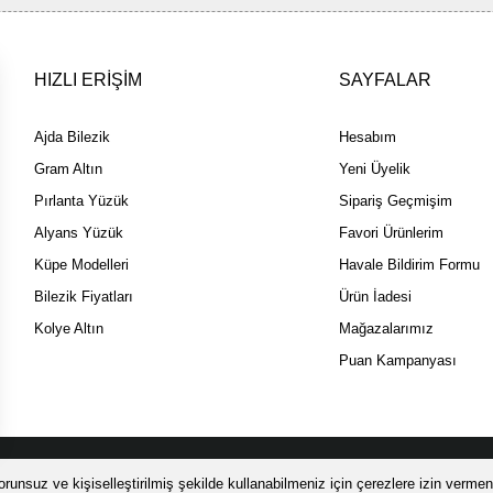
HIZLI ERİŞİM
SAYFALAR
Ajda Bilezik
Hesabım
Gram Altın
Yeni Üyelik
Pırlanta Yüzük
Sipariş Geçmişim
Alyans Yüzük
Favori Ürünlerim
Küpe Modelleri
Havale Bildirim Formu
Bilezik Fiyatları
Ürün İadesi
Kolye Altın
Mağazalarımız
Puan Kampanyası
 SSL sertifikası ile korunmaktadır.
runsuz ve kişiselleştirilmiş şekilde kullanabilmeniz için çerezlere izin vermeni