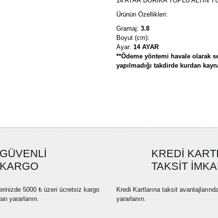
14 AYAR DORİKA TOPLU ALTIN Y
Ürünün Özellikleri:
Gramaj:
3.8
Boyut (cm):
Ayar:
14 AYAR
**Ödeme yöntemi havale olarak se
yapılmadığı takdirde kurdan kaynak
Bu ürünün fiyat bilgisi, resim, ü
formunu kullanarak tarafımıza ilete
Görüş ve önerileriniz için teşekkü
Ürün resmi kalitesiz, bozuk ve
GÜVENLİ
KREDİ KART
Ürün açıklamasında eksik bilgi
KARGO
TAKSİT İMKA
Ürün bilgilerinde hatalar bulun
Ürün fiyatı diğer sitelerden dah
erinizde 5000 ₺ üzeri ücretsiz kargo
Kredi Kartlarına taksit avantajlarınd
Bu ürüne benzer farklı alternatif
dan yararlanın.
yararlanın.