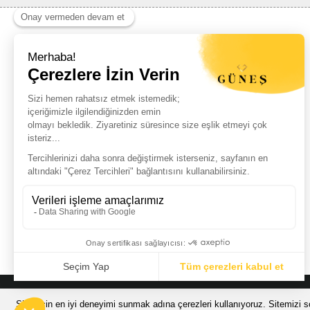
Haber Listemize Ücretsiz Kayıt Olun
+
© Güneş Kuyumculuk Tüm Hakları Saklıdır. Kredi kartı bilgileriniz 256bit
Sizin için en iyi deneyimi sunmak adına çerezleri kullanıyoruz. Sitemizi so