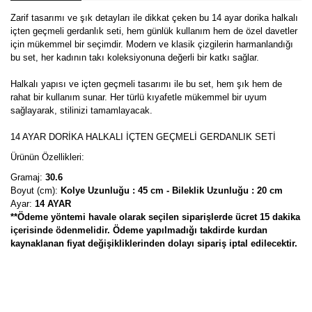
Zarif tasarımı ve şık detayları ile dikkat çeken bu 14 ayar dorika halkalı
içten geçmeli gerdanlık seti, hem günlük kullanım hem de özel davetler
için mükemmel bir seçimdir. Modern ve klasik çizgilerin harmanlandığı
bu set, her kadının takı koleksiyonuna değerli bir katkı sağlar.
Halkalı yapısı ve içten geçmeli tasarımı ile bu set, hem şık hem de
rahat bir kullanım sunar. Her türlü kıyafetle mükemmel bir uyum
sağlayarak, stilinizi tamamlayacak.
14 AYAR DORİKA HALKALI İÇTEN GEÇMELİ GERDANLIK SETİ
Ürünün Özellikleri:
Gramaj:
30.6
Boyut (cm):
Kolye Uzunluğu : 45 cm - Bileklik Uzunluğu : 20 cm
Ayar:
14 AYAR
**Ödeme yöntemi havale olarak seçilen siparişlerde ücret 15 dakika
içerisinde ödenmelidir. Ödeme yapılmadığı takdirde kurdan
kaynaklanan fiyat değişikliklerinden dolayı sipariş iptal edilecektir.
Bu ürünün fiyat bilgisi, resim, ürün açıklamalarında ve diğer
konularda yetersiz gördüğünüz noktaları öneri formunu kullanarak
Bu ürüne ilk yorumu siz yapın!