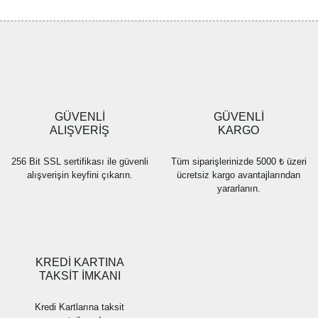
tarafımıza iletebilirsiniz.
Görüş ve önerileriniz için teşekkür ederiz.
Yorum Yaz
Ürün resmi kalitesiz, bozuk veya görüntülenemiyor.
Ürün açıklamasında eksik bilgiler bulunuyor.
Ürün bilgilerinde hatalar bulunuyor.
Ürün fiyatı diğer sitelerden daha pahalı.
GÜVENLİ
GÜVENLİ
Bu ürüne benzer farklı alternatifler olmalı.
ALIŞVERİŞ
KARGO
256 Bit SSL sertifikası ile güvenli
Tüm siparişlerinizde 5000 ₺ üzeri
alışverişin keyfini çıkarın.
ücretsiz kargo avantajlarından
yararlanın.
Gönder
KREDİ KARTINA
TAKSİT İMKANI
Kredi Kartlarına taksit