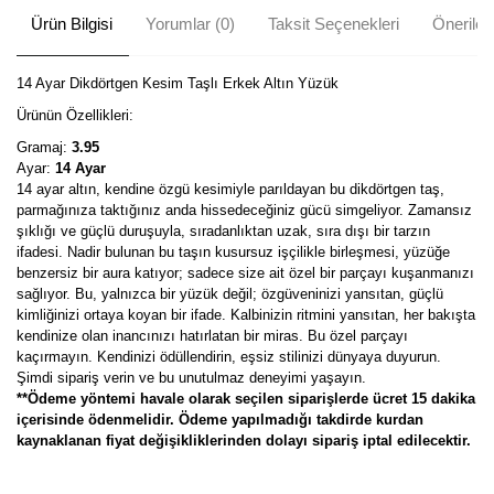
Ürün Bilgisi
Yorumlar (0)
Taksit Seçenekleri
Önerileri
14 Ayar Dikdörtgen Kesim Taşlı Erkek Altın Yüzük
Ürünün Özellikleri:
Gramaj:
3.95
Ayar:
14 Ayar
14 ayar altın, kendine özgü kesimiyle parıldayan bu dikdörtgen taş,
parmağınıza taktığınız anda hissedeceğiniz gücü simgeliyor. Zamansız
şıklığı ve güçlü duruşuyla, sıradanlıktan uzak, sıra dışı bir tarzın
ifadesi. Nadir bulunan bu taşın kusursuz işçilikle birleşmesi, yüzüğe
benzersiz bir aura katıyor; sadece size ait özel bir parçayı kuşanmanızı
sağlıyor. Bu, yalnızca bir yüzük değil; özgüveninizi yansıtan, güçlü
kimliğinizi ortaya koyan bir ifade. Kalbinizin ritmini yansıtan, her bakışta
kendinize olan inancınızı hatırlatan bir miras. Bu özel parçayı
kaçırmayın. Kendinizi ödüllendirin, eşsiz stilinizi dünyaya duyurun.
Şimdi sipariş verin ve bu unutulmaz deneyimi yaşayın.
**Ödeme yöntemi havale olarak seçilen siparişlerde ücret 15 dakika
içerisinde ödenmelidir. Ödeme yapılmadığı takdirde kurdan
kaynaklanan fiyat değişikliklerinden dolayı sipariş iptal edilecektir.