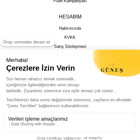
Puan Kampanyası
HESABIM
Hakkımızda
KVKK
Satış Sözleşmesi
Gizlilik & Güvenlik
İptal İade Şartları
İstek, Öneri ve Şikayet
Kargo Takibi
Sizin için en iyi deneyimi sunmak adına
çerezleri kullanıyoruz. Sitemizi sorunsuz ve
kişiselleştirilmiş şekilde kullanabilmeniz için
© Güneş Kuyumculuk Tüm Hakları Saklıdır. Kredi kartı bilgileriniz 256bit SSL
çerezlere izin vermeniz yeterli.
sertifikası ile korunmaktadır.
Politikalarımıza buradan ulaşabilirsiniz.