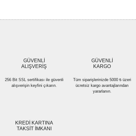
konularda yetersiz gördüğünüz noktaları öneri formunu kullanarak
Bu ürüne ilk yorumu siz yapın!
tarafımıza iletebilirsiniz.
Görüş ve önerileriniz için teşekkür ederiz.
Yorum Yaz
Ürün resmi kalitesiz, bozuk veya görüntülenemiyor.
Ürün açıklamasında eksik bilgiler bulunuyor.
Ürün bilgilerinde hatalar bulunuyor.
Ürün fiyatı diğer sitelerden daha pahalı.
GÜVENLİ
GÜVENLİ
Bu ürüne benzer farklı alternatifler olmalı.
ALIŞVERİŞ
KARGO
256 Bit SSL sertifikası ile güvenli
Tüm siparişlerinizde 5000 ₺ üzeri
alışverişin keyfini çıkarın.
ücretsiz kargo avantajlarından
yararlanın.
Gönder
KREDİ KARTINA
TAKSİT İMKANI