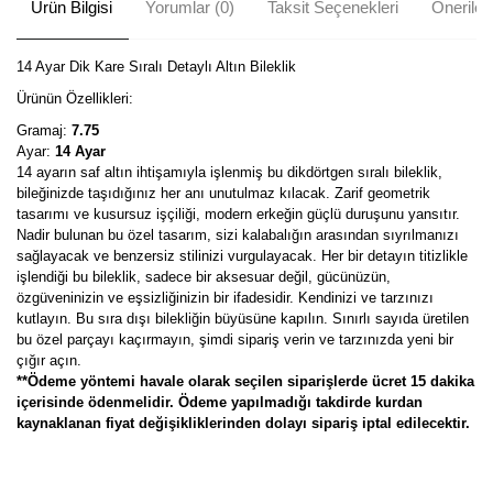
Ürün Bilgisi
Yorumlar (0)
Taksit Seçenekleri
Önerileri
14 Ayar Dik Kare Sıralı Detaylı Altın Bileklik
Ürünün Özellikleri:
Gramaj:
7.75
Ayar:
14 Ayar
14 ayarın saf altın ihtişamıyla işlenmiş bu dikdörtgen sıralı bileklik,
bileğinizde taşıdığınız her anı unutulmaz kılacak. Zarif geometrik
tasarımı ve kusursuz işçiliği, modern erkeğin güçlü duruşunu yansıtır.
Nadir bulunan bu özel tasarım, sizi kalabalığın arasından sıyrılmanızı
sağlayacak ve benzersiz stilinizi vurgulayacak. Her bir detayın titizlikle
işlendiği bu bileklik, sadece bir aksesuar değil, gücünüzün,
özgüveninizin ve eşsizliğinizin bir ifadesidir. Kendinizi ve tarzınızı
kutlayın. Bu sıra dışı bilekliğin büyüsüne kapılın. Sınırlı sayıda üretilen
bu özel parçayı kaçırmayın, şimdi sipariş verin ve tarzınızda yeni bir
çığır açın.
**Ödeme yöntemi havale olarak seçilen siparişlerde ücret 15 dakika
içerisinde ödenmelidir. Ödeme yapılmadığı takdirde kurdan
kaynaklanan fiyat değişikliklerinden dolayı sipariş iptal edilecektir.
Bu ürünün fiyat bilgisi, resim, ürün açıklamalarında ve diğer