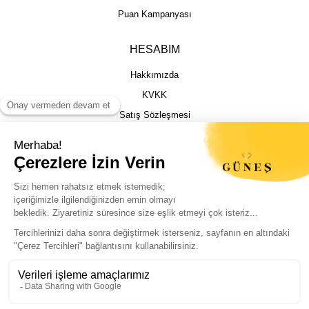
Puan Kampanyası
HESABIM
Hakkımızda
KVKK
Satış Sözleşmesi
Gizlilik & Güvenlik
İptal İade Şartları
İstek, Öneri ve Şikayet
Kargo Takibi
Sizin için en iyi deneyimi sunmak adına
çerezleri kullanıyoruz. Sitemizi sorunsuz ve
kişiselleştirilmiş şekilde kullanabilmeniz için
© Güneş Kuyumculuk Tüm Hakları Saklıdır. Kredi kartı bilgileriniz 256bit SSL
çerezlere izin vermeniz yeterli.
sertifikası ile korunmaktadır.
Politikalarımıza buradan ulaşabilirsiniz.