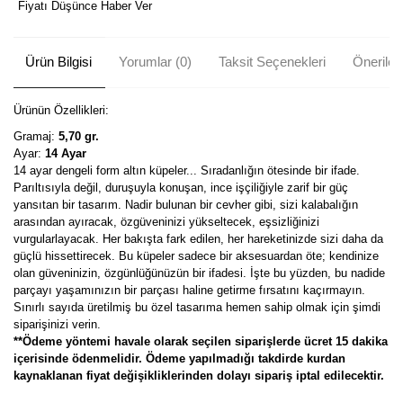
Fiyatı Düşünce Haber Ver
Ürün Bilgisi
Yorumlar (0)
Taksit Seçenekleri
Önerileri
Ürünün Özellikleri:
Gramaj:
5,70 gr.
Ayar:
14 Ayar
14 ayar dengeli form altın küpeler... Sıradanlığın ötesinde bir ifade.
Parıltısıyla değil, duruşuyla konuşan, ince işçiliğiyle zarif bir güç
yansıtan bir tasarım. Nadir bulunan bir cevher gibi, sizi kalabalığın
arasından ayıracak, özgüveninizi yükseltecek, eşsizliğinizi
vurgularlayacak. Her bakışta fark edilen, her hareketinizde sizi daha da
güçlü hissettirecek. Bu küpeler sadece bir aksesuardan öte; kendinize
olan güveninizin, özgünlüğünüzün bir ifadesi. İşte bu yüzden, bu nadide
parçayı yaşamınızın bir parçası haline getirme fırsatını kaçırmayın.
Sınırlı sayıda üretilmiş bu özel tasarıma hemen sahip olmak için şimdi
siparişinizi verin.
**Ödeme yöntemi havale olarak seçilen siparişlerde ücret 15 dakika
içerisinde ödenmelidir. Ödeme yapılmadığı takdirde kurdan
kaynaklanan fiyat değişikliklerinden dolayı sipariş iptal edilecektir.