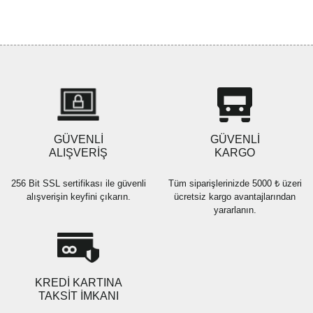
konularda yetersiz gördüğünüz noktaları öneri formunu kullanarak
Bu ürüne ilk yorumu siz yapın!
tarafımıza iletebilirsiniz.
Görüş ve önerileriniz için teşekkür ederiz.
Yorum Yaz
Ürün resmi kalitesiz, bozuk veya görüntülenemiyor.
Ürün açıklamasında eksik bilgiler bulunuyor.
Ürün bilgilerinde hatalar bulunuyor.
Ürün fiyatı diğer sitelerden daha pahalı.
GÜVENLİ
GÜVENLİ
Bu ürüne benzer farklı alternatifler olmalı.
ALIŞVERİŞ
KARGO
256 Bit SSL sertifikası ile güvenli
Tüm siparişlerinizde 5000 ₺ üzeri
alışverişin keyfini çıkarın.
ücretsiz kargo avantajlarından
yararlanın.
Gönder
KREDİ KARTINA
TAKSİT İMKANI