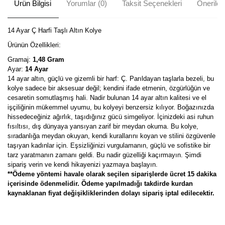
Ürün Bilgisi
Yorumlar (0)
Taksit Seçenekleri
Önerileri
14 Ayar Ç Harfi Taşlı Altın Kolye
Ürünün Özellikleri:
Gramaj:
1,48 Gram
Ayar:
14 Ayar
14 ayar altın, güçlü ve gizemli bir harf: Ç. Parıldayan taşlarla bezeli, bu
kolye sadece bir aksesuar değil; kendini ifade etmenin, özgürlüğün ve
cesaretin somutlaşmış hali. Nadir bulunan 14 ayar altın kalitesi ve el
işçiliğinin mükemmel uyumu, bu kolyeyi benzersiz kılıyor. Boğazınızda
hissedeceğiniz ağırlık, taşıdığınız gücü simgeliyor. İçinizdeki asi ruhun
fısıltısı, dış dünyaya yansıyan zarif bir meydan okuma. Bu kolye,
sıradanlığa meydan okuyan, kendi kurallarını koyan ve stilini özgüvenle
taşıyan kadınlar için. Eşsizliğinizi vurgulamanın, güçlü ve sofistike bir
tarz yaratmanın zamanı geldi. Bu nadir güzelliği kaçırmayın. Şimdi
sipariş verin ve kendi hikayenizi yazmaya başlayın.
**Ödeme yöntemi havale olarak seçilen siparişlerde ücret 15 dakika
içerisinde ödenmelidir. Ödeme yapılmadığı takdirde kurdan
kaynaklanan fiyat değişikliklerinden dolayı sipariş iptal edilecektir.
Bu ürünün fiyat bilgisi, resim, ürün açıklamalarında ve diğer