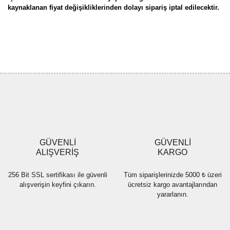
kaynaklanan fiyat değişikliklerinden dolayı sipariş iptal edilecektir.
Bu ürünün fiyat bilgisi, resim, ürün açıklamalarında ve diğer
konularda yetersiz gördüğünüz noktaları öneri formunu kullanarak
Bu ürüne ilk yorumu siz yapın!
tarafımıza iletebilirsiniz.
Görüş ve önerileriniz için teşekkür ederiz.
Yorum Yaz
Ürün resmi kalitesiz, bozuk veya görüntülenemiyor.
Ürün açıklamasında eksik bilgiler bulunuyor.
Ürün bilgilerinde hatalar bulunuyor.
Ürün fiyatı diğer sitelerden daha pahalı.
GÜVENLİ
GÜVENLİ
Bu ürüne benzer farklı alternatifler olmalı.
ALIŞVERİŞ
KARGO
256 Bit SSL sertifikası ile güvenli
Tüm siparişlerinizde 5000 ₺ üzeri
alışverişin keyfini çıkarın.
ücretsiz kargo avantajlarından
yararlanın.
Gönder