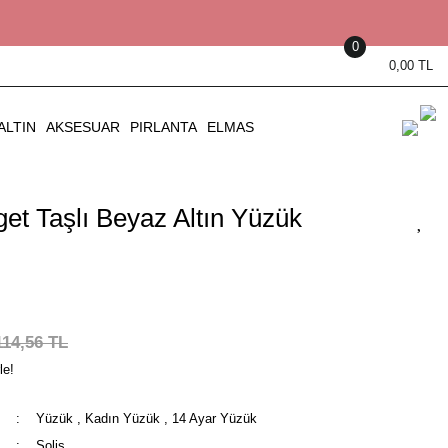
0
0,00 TL
ALTIN
AKSESUAR
PIRLANTA
ELMAS
et Taşlı Beyaz Altın Yüzük
114,56 TL
le!
Yüzük
,
Kadın Yüzük
,
14 Ayar Yüzük
Solis