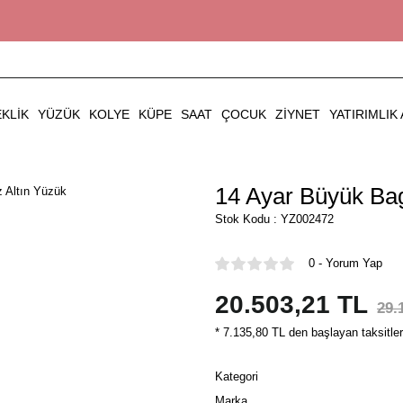
EKLIK
YÜZÜK
KOLYE
KÜPE
SAAT
ÇOCUK
ZIYNET
YATIRIMLIK 
14 Ayar Büyük Bag
Stok Kodu : YZ002472
0 - Yorum Yap
20.503,21 TL
29.
* 7.135,80 TL den başlayan taksitler
Kategori
Marka