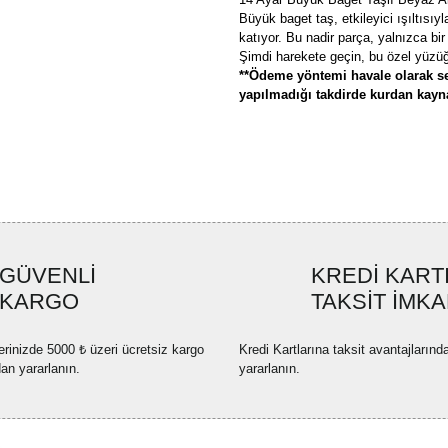
Büyük baget taş, etkileyici ışıltısı
katıyor. Bu nadir parça, yalnızca bir 
Şimdi harekete geçin, bu özel yüzüğ
**Ödeme yöntemi havale olarak se
yapılmadığı takdirde kurdan kaynak
Bu ürünün fiyat bilgisi, resim, ü
formunu kullanarak tarafımıza ilete
Görüş ve önerileriniz için teşekkü
Ürün resmi kalitesiz, bozuk ve
GÜVENLİ
KREDİ KART
Ürün açıklamasında eksik bilgi
KARGO
TAKSİT İMKA
Ürün bilgilerinde hatalar bulun
Ürün fiyatı diğer sitelerden dah
erinizde 5000 ₺ üzeri ücretsiz kargo
Kredi Kartlarına taksit avantajlarınd
Bu ürüne benzer farklı alternatif
dan yararlanın.
yararlanın.