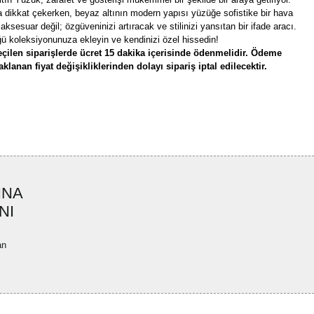
yla dikkat çekerken, beyaz altının modern yapısı yüzüğe sofistike bir hava
aksesuar değil; özgüveninizi artıracak ve stilinizi yansıtan bir ifade aracı.
ü koleksiyonunuza ekleyin ve kendinizi özel hissedin!
çilen siparişlerde ücret 15 dakika içerisinde ödenmelidir. Ödeme
lanan fiyat değişikliklerinden dolayı sipariş iptal edilecektir.
rün açıklamalarında ve diğer konularda yetersiz gördüğünüz noktaları öneri
bilirsiniz.
Bu ürüne ilk yorumu siz yapın!
r ederiz.
ya görüntülenemiyor.
Yorum Yaz
INA
ler bulunuyor.
NI
uyor.
a pahalı.
an
ler olmalı.