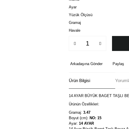
Ayar
Yüzük Ölçüsü
Gramaj
Havale
Arkadaşına Gönder
Paylaş
Ürün Bilgisi
Yorumla
14 AYAR BÜYÜK BAGET TAŞLI B
Ürünün Özellikleri:
Gramaj:
3.47
Boyut (cm):
NO: 15
Ayar:
14 AYAR
14 Ayar Büyük Baget Taşlı Beyaz Alt