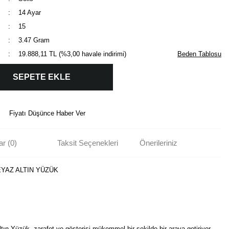
14 Ayar
15
3.47 Gram
19.888,11 TL (%3,00 havale indirimi)
Beden Tablosu
SEPETE EKLE
Fiyatı Düşünce Haber Ver
r (0)
Taksit Seçenekleri
Önerileriniz
EYAZ ALTIN YÜZÜK
ın Yüzük, zarafet ve gösterişi mükemmel bir şekilde bir araya getiriyor.