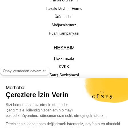
Favori Ürünlerim
Havale Bildirim Formu
Ürün İadesi
Mağazalarımız
Puan Kampanyası
HESABIM
Hakkımızda
KVKK
Satış Sözleşmesi
Gizlilik & Güvenlik
İptal İade Şartları
İstek, Öneri ve Şikayet
Kargo Takibi
Sizin için en iyi deneyimi sunmak adına