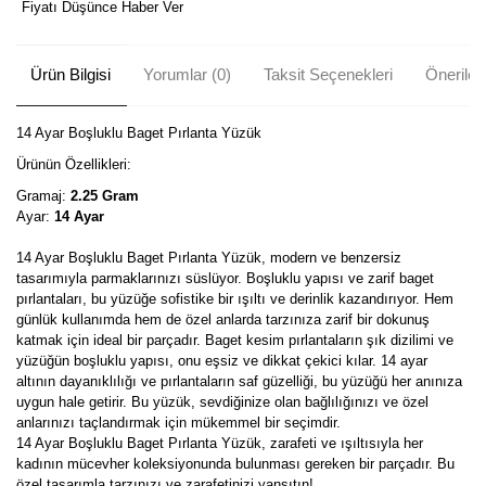
Fiyatı Düşünce Haber Ver
Ürün Bilgisi
Yorumlar (0)
Taksit Seçenekleri
Önerileri
14 Ayar Boşluklu Baget Pırlanta Yüzük
Ürünün Özellikleri:
Gramaj:
2.25 Gram
Ayar:
14 Ayar
14 Ayar Boşluklu Baget Pırlanta Yüzük, modern ve benzersiz
tasarımıyla parmaklarınızı süslüyor. Boşluklu yapısı ve zarif baget
pırlantaları, bu yüzüğe sofistike bir ışıltı ve derinlik kazandırıyor. Hem
günlük kullanımda hem de özel anlarda tarzınıza zarif bir dokunuş
katmak için ideal bir parçadır. Baget kesim pırlantaların şık dizilimi ve
yüzüğün boşluklu yapısı, onu eşsiz ve dikkat çekici kılar. 14 ayar
altının dayanıklılığı ve pırlantaların saf güzelliği, bu yüzüğü her anınıza
uygun hale getirir. Bu yüzük, sevdiğinize olan bağlılığınızı ve özel
anlarınızı taçlandırmak için mükemmel bir seçimdir.
14 Ayar Boşluklu Baget Pırlanta Yüzük, zarafeti ve ışıltısıyla her
kadının mücevher koleksiyonunda bulunması gereken bir parçadır. Bu
özel tasarımla tarzınızı ve zarafetinizi yansıtın!