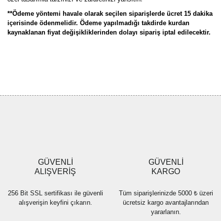
**Ödeme yöntemi havale olarak seçilen siparişlerde ücret 15 dakika
içerisinde ödenmelidir. Ödeme yapılmadığı takdirde kurdan
kaynaklanan fiyat değişikliklerinden dolayı sipariş iptal edilecektir.
Bu ürünün fiyat bilgisi, resim, ürün açıklamalarında ve diğer
konularda yetersiz gördüğünüz noktaları öneri formunu kullanarak
Bu ürüne ilk yorumu siz yapın!
tarafımıza iletebilirsiniz.
Görüş ve önerileriniz için teşekkür ederiz.
Yorum Yaz
Ürün resmi kalitesiz, bozuk veya görüntülenemiyor.
Ürün açıklamasında eksik bilgiler bulunuyor.
Ürün bilgilerinde hatalar bulunuyor.
Ürün fiyatı diğer sitelerden daha pahalı.
GÜVENLİ
GÜVENLİ
Bu ürüne benzer farklı alternatifler olmalı.
ALIŞVERİŞ
KARGO
256 Bit SSL sertifikası ile güvenli
Tüm siparişlerinizde 5000 ₺ üzeri
alışverişin keyfini çıkarın.
ücretsiz kargo avantajlarından
yararlanın.