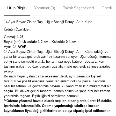
Ürün Bilgisi
Yorumlar (0)
Taksit Seçenekleri
Önerileri
14 Ayar Beyaz Zirkon Taşlı Uğur Böceği Detaylı Altın Küpe
Ürünün Özellikleri:
Gramaj:
1.25
Boyut (cm):
Uzunluk: 1,2 cm - Kalınlık: 0,4 cm
Ayar:
14 AYAR
14 Ayar Beyaz Zirkon Taşlı Uğur Böceği Detaylı Altın Küpe, şıklığı ve
şansı bir araya getirerek zarif bir tasarım sunuyor. Uğur böceği, koruma
ve iyi şans sembolü olarak, her anınıza neşe katıyor. Beyaz zirkon
taşların ışıltısı, bu özel parçayı göz alıcı hale getirerek stilinize zarafet
ekliyor.
Bu nadir küpe, yalnızca bir aksesuar değil, aynı zamanda kişisel
tarzınızı ve pozitif enerjinizi yansıtan anlam dolu bir parça. Kendinizi
özel hissetmek ve çevrenizde hayranlık uyandırmak için mükemmel bir
seçim. Bu dikkat çekici tasarımı hemen edinin ve şansınızı her zaman
yanınızda taşıyın. Eşsizliğinizi sergileme zamanı!
**Ödeme yöntemi havale olarak seçilen siparişlerde ücret 15 dakika
içerisinde ödenmelidir. Ödeme yapılmadığı takdirde kurdan
kaynaklanan fiyat değişikliklerinden dolayı sipariş iptal edilecektir.