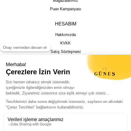
Mağazalarımız
Puan Kampanyası
HESABIM
Hakkımızda
KVKK
Satış Sözleşmesi
Gizlilik & Güvenlik
İptal İade Şartları
İstek, Öneri ve Şikayet
Kargo Takibi
Sizin için en iyi deneyimi sunmak adına
çerezleri kullanıyoruz. Sitemizi sorunsuz ve
kişiselleştirilmiş şekilde kullanabilmeniz için
© Güneş Kuyumculuk Tüm Hakları Saklıdır. Kredi kartı bilgileriniz 256bit SSL
çerezlere izin vermeniz yeterli.
sertifikası ile korunmaktadır.
Politikalarımıza buradan ulaşabilirsiniz.