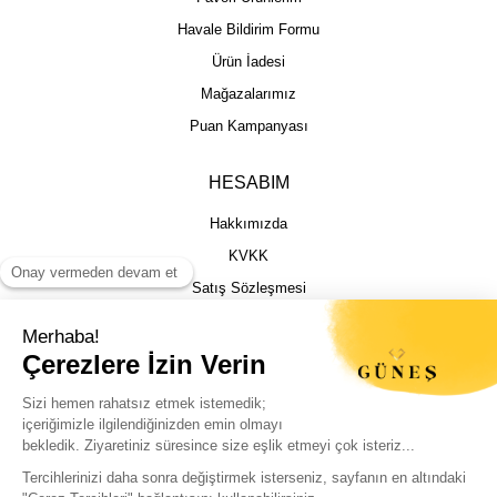
Havale Bildirim Formu
Ürün İadesi
Mağazalarımız
Puan Kampanyası
HESABIM
Hakkımızda
KVKK
Satış Sözleşmesi
Gizlilik & Güvenlik
İptal İade Şartları
İstek, Öneri ve Şikayet
Kargo Takibi
Sizin için en iyi deneyimi sunmak adına