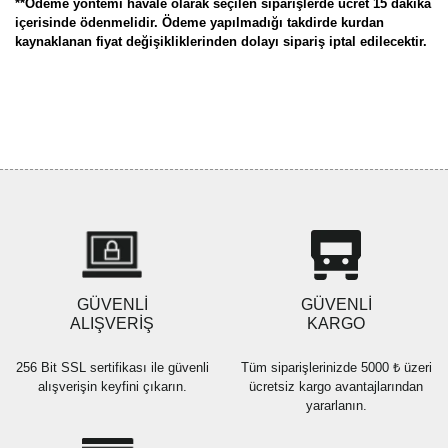
**Ödeme yöntemi havale olarak seçilen siparişlerde ücret 15 dakika
içerisinde ödenmelidir. Ödeme yapılmadığı takdirde kurdan
kaynaklanan fiyat değişikliklerinden dolayı sipariş iptal edilecektir.
Bu ürünün fiyat bilgisi, resim, ürün açıklamalarında ve diğer
konularda yetersiz gördüğünüz noktaları öneri formunu kullanarak
Bu ürüne ilk yorumu siz yapın!
tarafımıza iletebilirsiniz.
Görüş ve önerileriniz için teşekkür ederiz.
Yorum Yaz
Ürün resmi kalitesiz, bozuk veya görüntülenemiyor.
Ürün açıklamasında eksik bilgiler bulunuyor.
Ürün bilgilerinde hatalar bulunuyor.
Ürün fiyatı diğer sitelerden daha pahalı.
GÜVENLİ
GÜVENLİ
Bu ürüne benzer farklı alternatifler olmalı.
ALIŞVERİŞ
KARGO
256 Bit SSL sertifikası ile güvenli
Tüm siparişlerinizde 5000 ₺ üzeri
alışverişin keyfini çıkarın.
ücretsiz kargo avantajlarından
yararlanın.