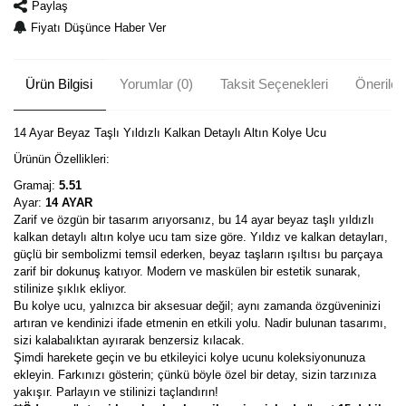
Paylaş
Fiyatı Düşünce Haber Ver
Ürün Bilgisi
Yorumlar (0)
Taksit Seçenekleri
Önerileri
14 Ayar Beyaz Taşlı Yıldızlı Kalkan Detaylı Altın Kolye Ucu
Ürünün Özellikleri:
Gramaj:
5.51
Ayar:
14 AYAR
Zarif ve özgün bir tasarım arıyorsanız, bu 14 ayar beyaz taşlı yıldızlı
kalkan detaylı altın kolye ucu tam size göre. Yıldız ve kalkan detayları,
güçlü bir sembolizmi temsil ederken, beyaz taşların ışıltısı bu parçaya
zarif bir dokunuş katıyor. Modern ve maskülen bir estetik sunarak,
stilinize şıklık ekliyor.
Bu kolye ucu, yalnızca bir aksesuar değil; aynı zamanda özgüveninizi
artıran ve kendinizi ifade etmenin en etkili yolu. Nadir bulunan tasarımı,
sizi kalabalıktan ayırarak benzersiz kılacak.
Şimdi harekete geçin ve bu etkileyici kolye ucunu koleksiyonunuza
ekleyin. Farkınızı gösterin; çünkü böyle özel bir detay, sizin tarzınıza
yakışır. Parlayın ve stilinizi taçlandırın!