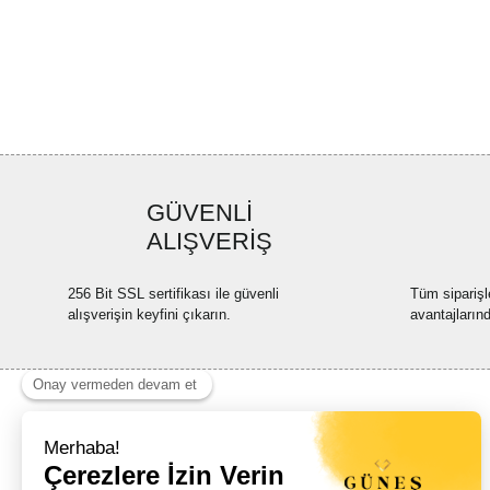
GÜVENLİ
ALIŞVERİŞ
256 Bit SSL sertifikası ile güvenli
Tüm siparişl
alışverişin keyfini çıkarın.
avantajların
Haber Listemize Ücretsiz Kayıt Olun