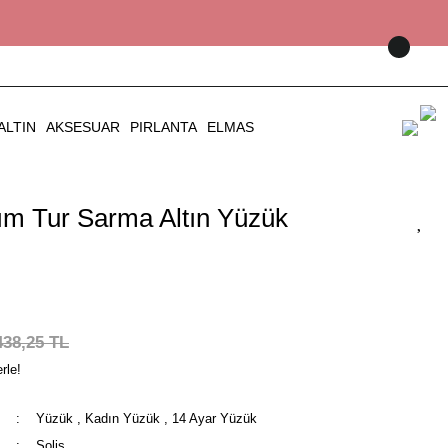
ALTIN
AKSESUAR
PIRLANTA
ELMAS
ım Tur Sarma Altın Yüzük
438,25 TL
rle!
Yüzük
,
Kadın Yüzük
,
14 Ayar Yüzük
Solis