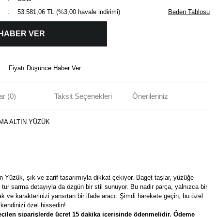
53.581,06 TL (%3,00 havale indirimi)
Beden Tablosu
 HABER VER
Fiyatı Düşünce Haber Ver
r (0)
Taksit Seçenekleri
Önerileriniz
MA ALTIN YÜZÜK
 Yüzük, şık ve zarif tasarımıyla dikkat çekiyor. Baget taşlar, yüzüğe
ur sarma detayıyla da özgün bir stil sunuyor. Bu nadir parça, yalnızca bir
ak ve karakterinizi yansıtan bir ifade aracı. Şimdi harekete geçin, bu özel
endinizi özel hissedin!
çilen siparişlerde ücret 15 dakika içerisinde ödenmelidir. Ödeme