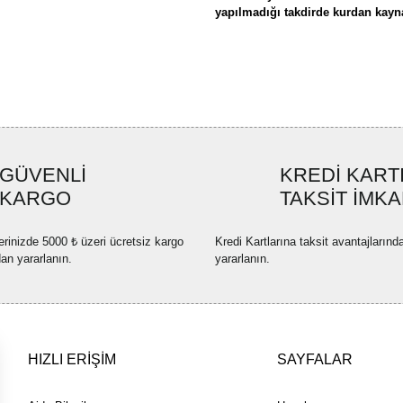
yapılmadığı takdirde kurdan kaynak
Bu ürünün fiyat bilgisi, resim, ü
formunu kullanarak tarafımıza ilete
Görüş ve önerileriniz için teşekkü
Ürün resmi kalitesiz, bozuk ve
GÜVENLİ
KREDİ KART
Ürün açıklamasında eksik bilgi
KARGO
TAKSİT İMKA
Ürün bilgilerinde hatalar bulun
Ürün fiyatı diğer sitelerden dah
erinizde 5000 ₺ üzeri ücretsiz kargo
Kredi Kartlarına taksit avantajlarınd
Bu ürüne benzer farklı alternatif
dan yararlanın.
yararlanın.
HIZLI ERİŞİM
SAYFALAR