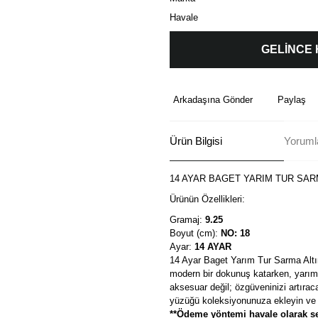
Havale
GELİNCE
Arkadaşına Gönder
Paylaş
Ürün Bilgisi
Yorumla
14 AYAR BAGET YARIM TUR SAR
Ürünün Özellikleri:
Gramaj:
9.25
Boyut (cm):
NO: 18
Ayar:
14 AYAR
14 Ayar Baget Yarım Tur Sarma Altın
modern bir dokunuş katarken, yarım t
aksesuar değil; özgüveninizi artırac
yüzüğü koleksiyonunuza ekleyin ve k
**Ödeme yöntemi havale olarak se