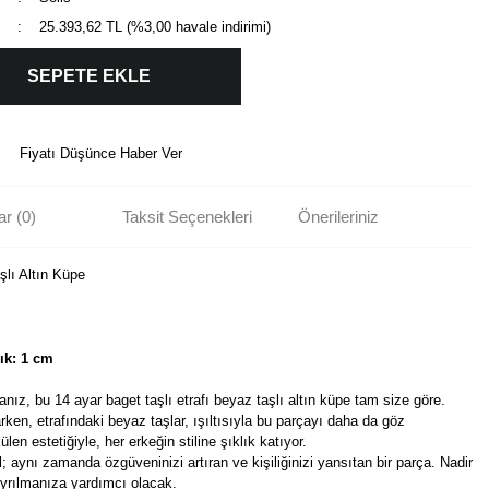
25.393,62 TL (%3,00 havale indirimi)
SEPETE EKLE
Fiyatı Düşünce Haber Ver
r (0)
Taksit Seçenekleri
Önerileriniz
şlı Altın Küpe
ık: 1 cm
sanız, bu 14 ayar baget taşlı etrafı beyaz taşlı altın küpe tam size göre.
en, etrafındaki beyaz taşlar, ışıltısıyla bu parçayı daha da göz
en estetiğiyle, her erkeğin stiline şıklık katıyor.
; aynı zamanda özgüveninizi artıran ve kişiliğinizi yansıtan bir parça. Nadir
ıyrılmanıza yardımcı olacak.