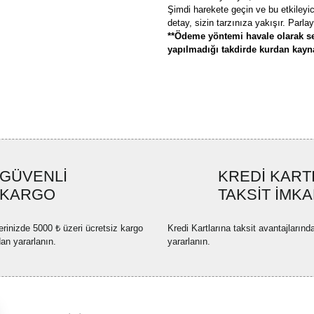
Şimdi harekete geçin ve bu etkileyic
detay, sizin tarzınıza yakışır. Parlayı
**Ödeme yöntemi havale olarak se
yapılmadığı takdirde kurdan kaynak
Bu ürünün fiyat bilgisi, resim, ü
formunu kullanarak tarafımıza ilete
Görüş ve önerileriniz için teşekkü
Ürün resmi kalitesiz, bozuk ve
GÜVENLİ
KREDİ KART
Ürün açıklamasında eksik bilgi
KARGO
TAKSİT İMKA
Ürün bilgilerinde hatalar bulun
Ürün fiyatı diğer sitelerden dah
erinizde 5000 ₺ üzeri ücretsiz kargo
Kredi Kartlarına taksit avantajlarınd
Bu ürüne benzer farklı alternatif
dan yararlanın.
yararlanın.