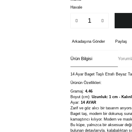
Havale
Arkadaşına Gönder
Paylaş
Ürün Bilgisi
Yorumla
14 Ayar Baget Taşlı Etrafı Beyaz Ta
Ürünün Özellikleri:
Gramaj:
4.46
Boyut (cm):
Uzunluk: 1 cm - Kalınl
Ayar:
14 AYAR
Zarif ve göz alıcı bir tasarım arıyor
Baget taş, modern bir dokunuş sunark
kamaştırıcı kılıyor. Modern ve maskül
Bu küpe, yalnızca bir aksesuar değil
bulunan detaylarıyla, kalabalıktan s