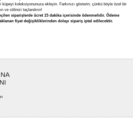
i küpeyi koleksiyonunuza ekleyin. Farkınızı gösterin; çünkü böyle özel bir
n ve stilinizi taçlandırın!
çilen siparişlerde ücret 15 dakika içerisinde ödenmelidir. Ödeme
lanan fiyat değişikliklerinden dolayı sipariş iptal edilecektir.
rün açıklamalarında ve diğer konularda yetersiz gördüğünüz noktaları öneri
bilirsiniz.
Bu ürüne ilk yorumu siz yapın!
r ederiz.
ya görüntülenemiyor.
Yorum Yaz
INA
ler bulunuyor.
NI
uyor.
a pahalı.
an
ler olmalı.