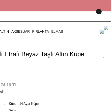
ALTIN
AKSESUAR
PIRLANTA
ELMAS
ı Etrafı Beyaz Taşlı Altın Küpe
174,16 TL
le!
Küpe
,
14 Ayar Küpe
Solis