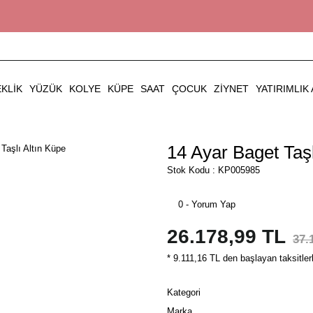
EKLIK
YÜZÜK
KOLYE
KÜPE
SAAT
ÇOCUK
ZIYNET
YATIRIMLIK 
14 Ayar Baget Taşl
Stok Kodu : KP005985
0 - Yorum Yap
26.178,99 TL
37.
* 9.111,16 TL den başlayan taksitler
Kategori
Marka