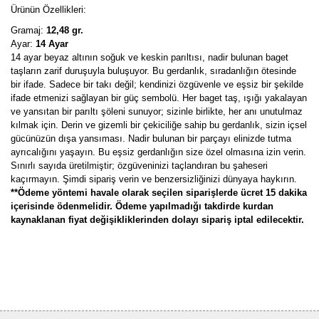
Ürünün Özellikleri:
Gramaj:
12,48 gr.
Ayar:
14 Ayar
14 ayar beyaz altının soğuk ve keskin parıltısı, nadir bulunan baget
taşların zarif duruşuyla buluşuyor. Bu gerdanlık, sıradanlığın ötesinde
bir ifade. Sadece bir takı değil; kendinizi özgüvenle ve eşsiz bir şekilde
ifade etmenizi sağlayan bir güç sembolü. Her baget taş, ışığı yakalayan
ve yansıtan bir parıltı şöleni sunuyor; sizinle birlikte, her anı unutulmaz
kılmak için. Derin ve gizemli bir çekiciliğe sahip bu gerdanlık, sizin içsel
gücünüzün dışa yansıması. Nadir bulunan bir parçayı elinizde tutma
ayrıcalığını yaşayın. Bu eşsiz gerdanlığın size özel olmasına izin verin.
Sınırlı sayıda üretilmiştir; özgüveninizi taçlandıran bu şaheseri
kaçırmayın. Şimdi sipariş verin ve benzersizliğinizi dünyaya haykırın.
**Ödeme yöntemi havale olarak seçilen siparişlerde ücret 15 dakika
içerisinde ödenmelidir. Ödeme yapılmadığı takdirde kurdan
kaynaklanan fiyat değişikliklerinden dolayı sipariş iptal edilecektir.
Bu ürünün fiyat bilgisi, resim, ürün açıklamalarında ve diğer
konularda yetersiz gördüğünüz noktaları öneri formunu kullanarak
Bu ürüne ilk yorumu siz yapın!
tarafımıza iletebilirsiniz.
Görüş ve önerileriniz için teşekkür ederiz.