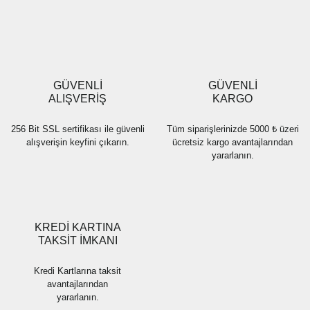
Yorum Yaz
Ürün resmi kalitesiz, bozuk veya görüntülenemiyor.
Ürün açıklamasında eksik bilgiler bulunuyor.
Ürün bilgilerinde hatalar bulunuyor.
Ürün fiyatı diğer sitelerden daha pahalı.
GÜVENLİ
GÜVENLİ
Bu ürüne benzer farklı alternatifler olmalı.
ALIŞVERİŞ
KARGO
256 Bit SSL sertifikası ile güvenli
Tüm siparişlerinizde 5000 ₺ üzeri
alışverişin keyfini çıkarın.
ücretsiz kargo avantajlarından
yararlanın.
Gönder
KREDİ KARTINA
TAKSİT İMKANI
Kredi Kartlarına taksit
avantajlarından
yararlanın.