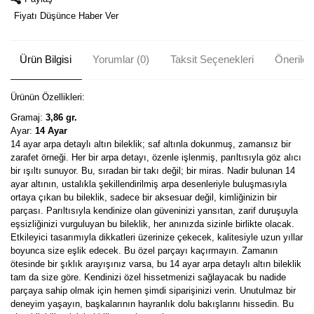
Fiyatı Düşünce Haber Ver
Ürün Bilgisi
Yorumlar (0)
Taksit Seçenekleri
Önerileri
Ürünün Özellikleri:
Gramaj:
3,86 gr.
Ayar:
14 Ayar
14 ayar arpa detaylı altın bileklik; saf altınla dokunmuş, zamansız bir
zarafet örneği. Her bir arpa detayı, özenle işlenmiş, parıltısıyla göz alıcı
bir ışıltı sunuyor. Bu, sıradan bir takı değil; bir miras. Nadir bulunan 14
ayar altının, ustalıkla şekillendirilmiş arpa desenleriyle buluşmasıyla
ortaya çıkan bu bileklik, sadece bir aksesuar değil, kimliğinizin bir
parçası. Parıltısıyla kendinize olan güveninizi yansıtan, zarif duruşuyla
eşsizliğinizi vurguluyan bu bileklik, her anınızda sizinle birlikte olacak.
Etkileyici tasarımıyla dikkatleri üzerinize çekecek, kalitesiyle uzun yıllar
boyunca size eşlik edecek. Bu özel parçayı kaçırmayın. Zamanın
ötesinde bir şıklık arayışınız varsa, bu 14 ayar arpa detaylı altın bileklik
tam da size göre. Kendinizi özel hissetmenizi sağlayacak bu nadide
parçaya sahip olmak için hemen şimdi siparişinizi verin. Unutulmaz bir
deneyim yaşayın, başkalarının hayranlık dolu bakışlarını hissedin. Bu