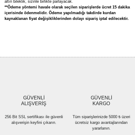
altın bileklik, sizinle birlikte parlayacak.
**Ödeme yöntemi havale olarak seçilen siparişlerde ücret 15 dakika
içerisinde ödenmelidir. Ödeme yapılmadığı takdirde kurdan
kaynaklanan fiyat değişikliklerinden dolayı sipariş iptal edilecektir.
Bu ürünün fiyat bilgisi, resim, ürün açıklamalarında ve diğer
konularda yetersiz gördüğünüz noktaları öneri formunu kullanarak
Bu ürüne ilk yorumu siz yapın!
tarafımıza iletebilirsiniz.
Görüş ve önerileriniz için teşekkür ederiz.
Yorum Yaz
Ürün resmi kalitesiz, bozuk veya görüntülenemiyor.
Ürün açıklamasında eksik bilgiler bulunuyor.
Ürün bilgilerinde hatalar bulunuyor.
Ürün fiyatı diğer sitelerden daha pahalı.
GÜVENLİ
GÜVENLİ
Bu ürüne benzer farklı alternatifler olmalı.
ALIŞVERİŞ
KARGO
256 Bit SSL sertifikası ile güvenli
Tüm siparişlerinizde 5000 ₺ üzeri
alışverişin keyfini çıkarın.
ücretsiz kargo avantajlarından
yararlanın.