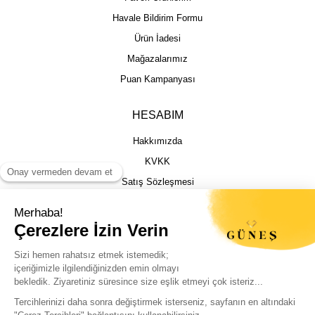
Havale Bildirim Formu
Ürün İadesi
Mağazalarımız
Puan Kampanyası
HESABIM
Hakkımızda
KVKK
Satış Sözleşmesi
Gizlilik & Güvenlik
İptal İade Şartları
İstek, Öneri ve Şikayet
Kargo Takibi
Sizin için en iyi deneyimi sunmak adına