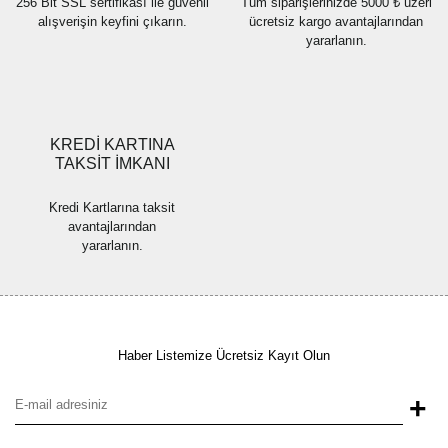
256 Bit SSL sertifikası ile güvenli
Tüm siparişlerinizde 5000 ₺ üzeri
alışverişin keyfini çıkarın.
ücretsiz kargo avantajlarından
yararlanın.
Gönder
KREDİ KARTINA
TAKSİT İMKANI
Kredi Kartlarına taksit
avantajlarından
yararlanın.
Haber Listemize Ücretsiz Kayıt Olun
+