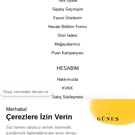
Yeni Üyelik
Sipariş Geçmişim
Favori Ürünlerim
Havale Bildirim Formu
Ürün İadesi
Mağazalarımız
Puan Kampanyası
HESABIM
Hakkımızda
KVKK
Satış Sözleşmesi
Gizlilik & Güvenlik
İptal İade Şartları
İstek, Öneri ve Şikayet
Kargo Takibi