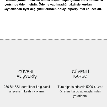
içerisinde ödenmelidir. Ödeme yapılmadığı takdirde kurdan
kaynaklanan fiyat değişikliklerinden dolayı sipariş iptal edilecektir.
Bu ürünün fiyat bilgisi, resim, ürün açıklamalarında ve diğer
konularda yetersiz gördüğünüz noktaları öneri formunu kullanarak
Bu ürüne ilk yorumu siz yapın!
tarafımıza iletebilirsiniz.
Görüş ve önerileriniz için teşekkür ederiz.
Yorum Yaz
Ürün resmi kalitesiz, bozuk veya görüntülenemiyor.
Ürün açıklamasında eksik bilgiler bulunuyor.
Ürün bilgilerinde hatalar bulunuyor.
Ürün fiyatı diğer sitelerden daha pahalı.
GÜVENLİ
GÜVENLİ
Bu ürüne benzer farklı alternatifler olmalı.
ALIŞVERİŞ
KARGO
256 Bit SSL sertifikası ile güvenli
Tüm siparişlerinizde 5000 ₺ üzeri
alışverişin keyfini çıkarın.
ücretsiz kargo avantajlarından
yararlanın.