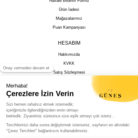
Havale Bildirim Formu
Ürün İadesi
Mağazalarımız
Puan Kampanyası
HESABIM
Hakkımızda
KVKK
Satış Sözleşmesi
Gizlilik & Güvenlik
İptal İade Şartları
İstek, Öneri ve Şikayet
Kargo Takibi
Sizin için en iyi deneyimi sunmak adına
çerezleri kullanıyoruz. Sitemizi sorunsuz ve