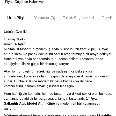
Fiyatı Düşünce Haber Ver
Ürün Bilgisi
Yorumlar (0)
Taksit Seçenekleri
Önerileri
Ürünün Özellikleri:
Gramaj:
8,74 gr.
Ayar:
14 Ayar
Minimalist tasarımın modern ışıltıyla buluştuğu bu zarif küpe, 14 ayar
altının sıcak ve parlak dokusunu özgün ataç formuyla bir araya getiriyor.
Hareketli yapısıyla her adımda ışıltı saçan sallantılı tasarım, sade
şıklığıyla stilinize güçlü bir dokunuş katıyor.
Ataç formu; bağlılığı, sürekliliği ve sadeliğin içindeki şıklığı
simgelerken, küpenin sallantılı yapısı da enerjik ve dinamik bir görünüm
sunar. Günlük stilinize modern bir hava katmak ya da gece
kombinlerinizi tamamlamak için ideal bir seçim.
Hem hafifliğiyle konforlu, hem de tasarımıyla dikkat çekici olan bu küpe,
zamansız ve iddialı bir parça arayanlar için tasarlandı.
14 Ayar
Sallantılı Ataç Model Altın Küpe
ile modern şıklığı kulağınızda
taşıyın.
**Ödeme yöntemi havale olarak seçilen siparişlerde ücret 15 dakika