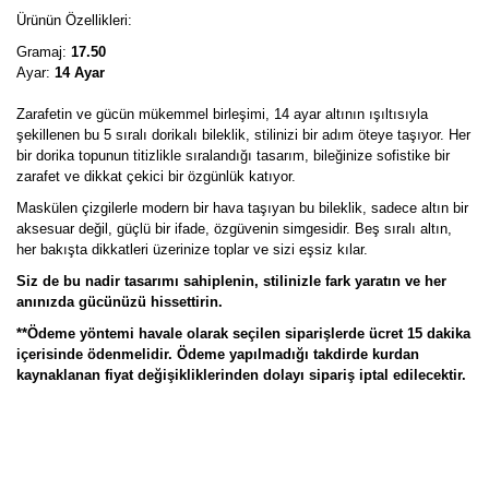
Ürünün Özellikleri:
Gramaj:
17.50
Ayar:
14 Ayar
Zarafetin ve gücün mükemmel birleşimi, 14 ayar altının ışıltısıyla
şekillenen bu 5 sıralı dorikalı bileklik, stilinizi bir adım öteye taşıyor. Her
bir dorika topunun titizlikle sıralandığı tasarım, bileğinize sofistike bir
zarafet ve dikkat çekici bir özgünlük katıyor.
Maskülen çizgilerle modern bir hava taşıyan bu bileklik, sadece altın bir
aksesuar değil, güçlü bir ifade, özgüvenin simgesidir. Beş sıralı altın,
her bakışta dikkatleri üzerinize toplar ve sizi eşsiz kılar.
Siz de bu nadir tasarımı sahiplenin, stilinizle fark yaratın ve her
anınızda gücünüzü hissettirin.
**Ödeme yöntemi havale olarak seçilen siparişlerde ücret 15 dakika
içerisinde ödenmelidir. Ödeme yapılmadığı takdirde kurdan
kaynaklanan fiyat değişikliklerinden dolayı sipariş iptal edilecektir.
Bu ürünün fiyat bilgisi, resim, ürün açıklamalarında ve diğer
konularda yetersiz gördüğünüz noktaları öneri formunu kullanarak
Bu ürüne ilk yorumu siz yapın!
tarafımıza iletebilirsiniz.