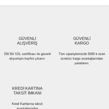
Görüş ve önerileriniz için teşekkür ederiz.
Yorum Yaz
Ürün resmi kalitesiz, bozuk veya görüntülenemiyor.
Ürün açıklamasında eksik bilgiler bulunuyor.
Ürün bilgilerinde hatalar bulunuyor.
Ürün fiyatı diğer sitelerden daha pahalı.
GÜVENLİ
GÜVENLİ
Bu ürüne benzer farklı alternatifler olmalı.
ALIŞVERİŞ
KARGO
256 Bit SSL sertifikası ile güvenli
Tüm siparişlerinizde 5000 ₺ üzeri
alışverişin keyfini çıkarın.
ücretsiz kargo avantajlarından
yararlanın.
Gönder
KREDİ KARTINA
TAKSİT İMKANI
Kredi Kartlarına taksit
avantajlarından