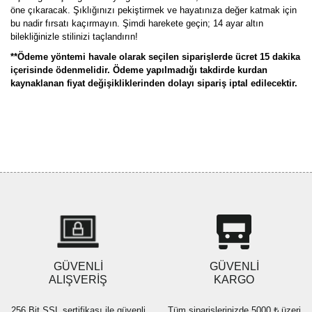
öne çıkaracak. Şıklığınızı pekiştirmek ve hayatınıza değer katmak için
bu nadir fırsatı kaçırmayın. Şimdi harekete geçin; 14 ayar altın
bilekliğinizle stilinizi taçlandırın!
**Ödeme yöntemi havale olarak seçilen siparişlerde ücret 15 dakika
içerisinde ödenmelidir. Ödeme yapılmadığı takdirde kurdan
kaynaklanan fiyat değişikliklerinden dolayı sipariş iptal edilecektir.
Bu ürünün fiyat bilgisi, resim, ürün açıklamalarında ve diğer
konularda yetersiz gördüğünüz noktaları öneri formunu kullanarak
Bu ürüne ilk yorumu siz yapın!
tarafımıza iletebilirsiniz.
Görüş ve önerileriniz için teşekkür ederiz.
Yorum Yaz
Ürün resmi kalitesiz, bozuk veya görüntülenemiyor.
Ürün açıklamasında eksik bilgiler bulunuyor.
Ürün bilgilerinde hatalar bulunuyor.
Ürün fiyatı diğer sitelerden daha pahalı.
GÜVENLİ
GÜVENLİ
Bu ürüne benzer farklı alternatifler olmalı.
ALIŞVERİŞ
KARGO
256 Bit SSL sertifikası ile güvenli
Tüm siparişlerinizde 5000 ₺ üzeri