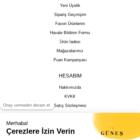
Yeni Üyelik
Sipariş Geçmişim
Favori Ürünlerim
Havale Bildirim Formu
Ürün İadesi
Mağazalarımız
Puan Kampanyası
HESABIM
Hakkımızda
KVKK
Satış Sözleşmesi
Gizlilik & Güvenlik
İptal İade Şartları
İstek, Öneri ve Şikayet