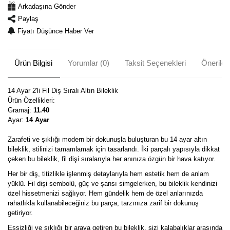
Arkadaşına Gönder
Paylaş
Fiyatı Düşünce Haber Ver
Ürün Bilgisi
Yorumlar (0)
Taksit Seçenekleri
Önerileri
14 Ayar 2'li Fil Diş Sıralı Altın Bileklik
Ürün Özellikleri:
Gramaj:
11.40
Ayar:
14 Ayar
Zarafeti ve şıklığı modern bir dokunuşla buluşturan bu 14 ayar altın
bileklik, stilinizi tamamlamak için tasarlandı. İki parçalı yapısıyla dikkat
çeken bu bileklik, fil dişi sıralarıyla her anınıza özgün bir hava katıyor.
Her bir diş, titizlikle işlenmiş detaylarıyla hem estetik hem de anlam
yüklü. Fil dişi sembolü, güç ve şansı simgelerken, bu bileklik kendinizi
özel hissetmenizi sağlıyor. Hem gündelik hem de özel anlarınızda
rahatlıkla kullanabileceğiniz bu parça, tarzınıza zarif bir dokunuş
getiriyor.
Eşsizliği ve şıklığı bir araya getiren bu bileklik, sizi kalabalıklar arasında